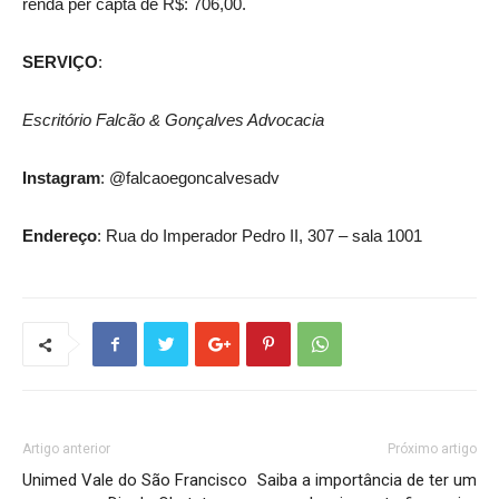
renda per capta de R$: 706,00.
SERVIÇO
:
Escritório Falcão & Gonçalves Advocacia
Instagram
: @falcaoegoncalvesadv
Endereço
: Rua do Imperador Pedro II, 307 – sala 1001
Artigo anterior
Próximo artigo
Unimed Vale do São Francisco
Saiba a importância de ter um