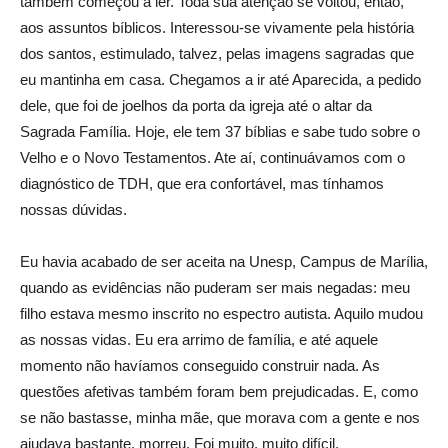
também começou a ler. Toda sua atenção se voltou, então,
aos assuntos bíblicos. Interessou-se vivamente pela história
dos santos, estimulado, talvez, pelas imagens sagradas que
eu mantinha em casa. Chegamos a ir até Aparecida, a pedido
dele, que foi de joelhos da porta da igreja até o altar da
Sagrada Família. Hoje, ele tem 37 bíblias e sabe tudo sobre o
Velho e o Novo Testamentos. Ate aí, continuávamos com o
diagnóstico de TDH, que era confortável, mas tínhamos
nossas dúvidas.
Eu havia acabado de ser aceita na Unesp, Campus de Marília,
quando as evidências não puderam ser mais negadas: meu
filho estava mesmo inscrito no espectro autista. Aquilo mudou
as nossas vidas. Eu era arrimo de família, e até aquele
momento não havíamos conseguido construir nada. As
questões afetivas também foram bem prejudicadas. E, como
se não bastasse, minha mãe, que morava com a gente e nos
ajudava bastante, morreu. Foi muito, muito difícil.