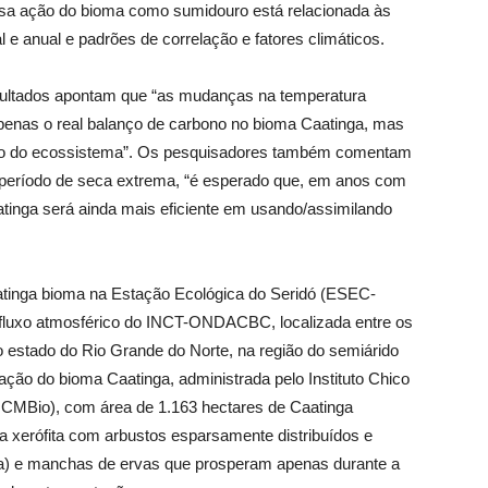
ssa ação do bioma como sumidouro está relacionada às
 e anual e padrões de correlação e fatores climáticos.
sultados apontam que “as mudanças na temperatura
penas o real balanço de carbono no bioma Caatinga, mas
o do ecossistema”. Os pesquisadores também comentam
m período de seca extrema, “é esperado que, em anos com
atinga será ainda mais eficiente em usando/assimilando
atinga bioma na Estação Ecológica do Seridó (ESEC-
e fluxo atmosférico do INCT-ONDACBC, localizada entre os
o estado do Rio Grande do Norte, na região do semiárido
ção do bioma Caatinga, administrada pelo Instituto Chico
CMBio), com área de 1.163 hectares de Caatinga
a xerófita com arbustos esparsamente distribuídos e
ra) e manchas de ervas que prosperam apenas durante a