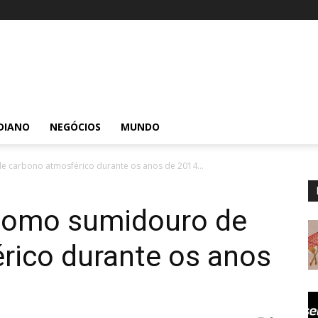
DIANO
NEGÓCIOS
MUNDO
 carbono atmosférico durante os anos de 2014...
como sumidouro de
rico durante os anos