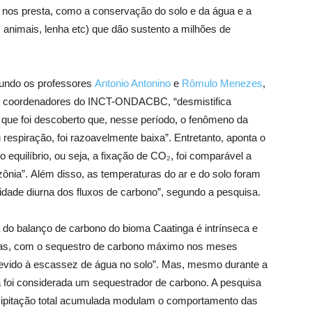
e nos presta, como a conservação do solo e da água e a
s animais, lenha etc) que dão sustento a milhões de
gundo os professores
Antonio Antonino
e
Rômulo Menezes
,
, coordenadores do INCT-ONDACBC, “desmistifica
que foi descoberto que, nesse período, o fenômeno da
respiração, foi razoavelmente baixa”. Entretanto, aponta o
“o equilíbrio, ou seja, a fixação de CO₂, foi comparável a
ônia”. Além disso, as temperaturas do ar e do solo foram
ilidade diurna dos fluxos de carbono”, segundo a pesquisa.
 do balanço de carbono do bioma Caatinga é intrínseca e
vas, com o sequestro de carbono máximo nos meses
evido à escassez de água no solo”. Mas, mesmo durante a
a foi considerada um sequestrador de carbono. A pesquisa
ecipitação total acumulada modulam o comportamento das