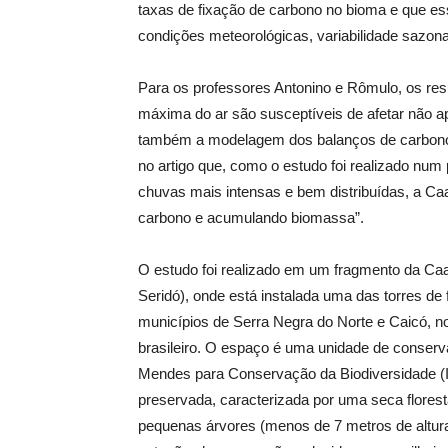
taxas de fixação de carbono no bioma e que e
condições meteorológicas, variabilidade sazonal
Para os professores Antonino e Rômulo, os re
máxima do ar são susceptíveis de afetar não a
também a modelagem dos balanços de carbon
no artigo que, como o estudo foi realizado nu
chuvas mais intensas e bem distribuídas, a Ca
carbono e acumulando biomassa”.
O estudo foi realizado em um fragmento da Ca
Seridó), onde está instalada uma das torres d
municípios de Serra Negra do Norte e Caicó, n
brasileiro. O espaço é uma unidade de conserva
Mendes para Conservação da Biodiversidade (I
preservada, caracterizada por uma seca florest
pequenas árvores (menos de 7 metros de altu