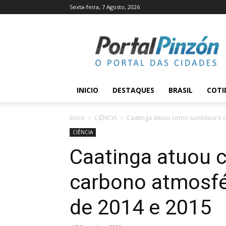
Sexta-feira, 7 Agosto, 2026
Portal
Pinzón
INICIO
DESTAQUES
BRASIL
COTI
Inicio
CIÊNCIA
Caatinga atuou como sumidouro de
CIÊNCIA
Caatinga atuou 
carbono atmosfé
de 2014 e 2015