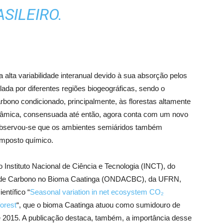
SILEIRO.
alta variabilidade interanual devido à sua absorção pelos
lada por diferentes regiões biogeográficas, sendo o
ono condicionado, principalmente, às florestas altamente
inâmica, consensuada até então, agora conta com um novo
s, observou-se que os ambientes semiáridos também
omposto químico.
nstituto Nacional de Ciência e Tecnologia (INCT), do
e de Carbono no Bioma Caatinga (ONDACBC), da UFRN,
ntífico “
Seasonal variation in net ecosystem CO₂
forest
“, que o bioma Caatinga atuou como sumidouro de
 2015. A publicação destaca, também, a importância desse