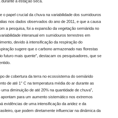
a durante a estação seca.
o papel crucial da chuva na variabilidade dos sumidouros
malias nos dados observados do ano de 2011, e que a causa
com a pesquisa, foi a expansão da vegetação semiárida no
A variabilidade interanual em sumidouros terrestres em
mento, devido à intensificação da respiração do
espiração sugere que o carbono armazenado nas florestas
rio futuro mais quente”, destacam os pesquisadores, que se
ntido.
 tipo de cobertura da terra no ecossistema do semiárido
nto de até 1° C na temperatura média do ar durante as
 uma diminuição de até 20% na quantidade de chuva”,
m apontam para um aumento sistemático nos extremos
 há evidências de uma intensificação da aridez e da
sileiro, que podem diretamente influenciar na dinâmica da