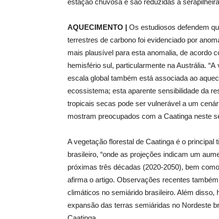
estação chuvosa e são reduzidas a serapilheir
AQUECIMENTO |
Os estudiosos defendem que 
terrestres de carbono foi evidenciado por ano
mais plausível para esta anomalia, de acordo 
hemisfério sul, particularmente na Austrália. “
escala global também está associada ao aqueci
ecossistema; esta aparente sensibilidade da r
tropicais secas pode ser vulnerável a um cená
mostram preocupados com a Caatinga neste se
A vegetação florestal de Caatinga é o principal
brasileiro, “onde as projeções indicam um aume
próximas três décadas (2020-2050), bem como
afirma o artigo. Observações recentes també
climáticos no semiárido brasileiro. Além disso,
expansão das terras semiáridas no Nordeste bra
Caatinga.