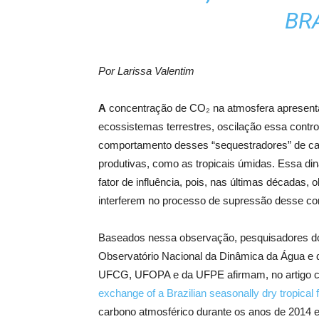
BRA
Por Larissa Valentim
A
concentração de CO₂ na atmosfera apresenta 
ecossistemas terrestres, oscilação essa contro
comportamento desses “sequestradores” de carb
produtivas, como as tropicais úmidas. Essa d
fator de influência, pois, nas últimas década
interferem no processo de supressão desse c
Baseados nessa observação, pesquisadores do I
Observatório Nacional da Dinâmica da Água 
UFCG, UFOPA e da UFPE afirmam, no artigo cie
exchange of a Brazilian seasonally dry tropical 
carbono atmosférico durante os anos de 2014 e