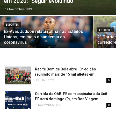
em 2020: “Seguir evoluindo”
14 Novembro, 2019
ESPORTES
ESPORTES
Ex-Avaí, Judson relata rotina nos Estados
Unidos, em meio à pandemia do
2ª Corrid
coronavírus
corredore
Recife Bom de Bola abre 13ª edição
reunindo mais de 15 mil atletas em...
25 Julho, 2026
0
Corrida da OAB-PE com assinatura da Unit-
PE será domingo (9), em Boa Viagem
5 Novembro, 2025
0