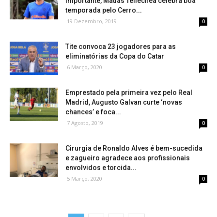
importante, Matias Tellechea celebra boa
temporada pelo Cerro...
19 Dezembro, 2019
0
Tite convoca 23 jogadores para as
eliminatórias da Copa do Catar
6 Março, 2020
0
Emprestado pela primeira vez pelo Real
Madrid, Augusto Galvan curte ‘novas
chances’ e foca...
7 Agosto, 2019
0
Cirurgia de Ronaldo Alves é bem-sucedida
e zagueiro agradece aos profissionais
envolvidos e torcida...
5 Março, 2020
0