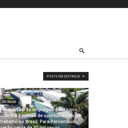
POSTS EM DESTAQUE
ESTÁGIOS
Feira virtual de empregos e estágios
oferece 1 milhão de oportunidades de
trabalho no Brasil; Para Pernambuco,
serão cerca de 30 mil vagas