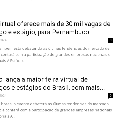
virtual oferece mais de 30 mil vagas de
o e estágio, para Pernambuco
2024
0
também está debatendo as últimas tendências do mercado de
e contará com a participação de grandes empresas nacionais e
ais A Estácio...
o lança a maior feira virtual de
os e estágios do Brasil, com mais...
2024
0
 horas, o evento debaterá as últimas tendências do mercado
o e contará com a participação de grandes empresas nacionais
onais A...