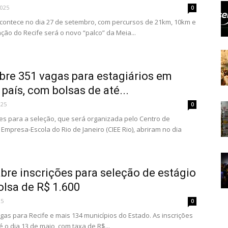
2025
0
acontece no dia 27 de setembro, com percursos de 21km, 10km e
ção do Recife será o novo “palco” da Meia...
bre 351 vagas para estagiários em
 país, com bolsas de até...
025
0
ões para a seleção, que será organizada pelo Centro de
 Empresa-Escola do Rio de Janeiro (CIEE Rio), abriram no dia
bre inscrições para seleção de estágio
lsa de R$ 1.600
25
0
gas para Recife e mais 134 municípios do Estado. As inscrições
 o dia 13 de maio, com taxa de R$...