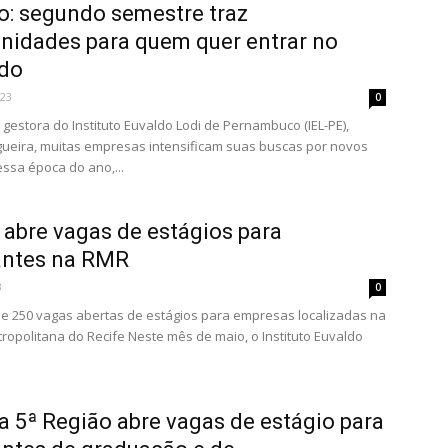
o: segundo semestre traz
nidades para quem quer entrar no
do
023
0
gestora do Instituto Euvaldo Lodi de Pernambuco (IEL-PE),
gueira, muitas empresas intensificam suas buscas por novos
essa época do ano,...
 abre vagas de estágios para
antes na RMR
3
0
e 250 vagas abertas de estágios para empresas localizadas na
ropolitana do Recife Neste mês de maio, o Instituto Euvaldo
 5ª Região abre vagas de estágio para