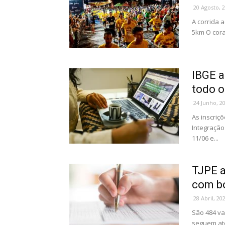
20 Agosto, 
A corrida 
5km O cora
IBGE a
todo o
24 Junho, 2
As inscriç
Integração
11/06 e...
TJPE a
com bo
28 Abril, 20
São 484 va
seguem até