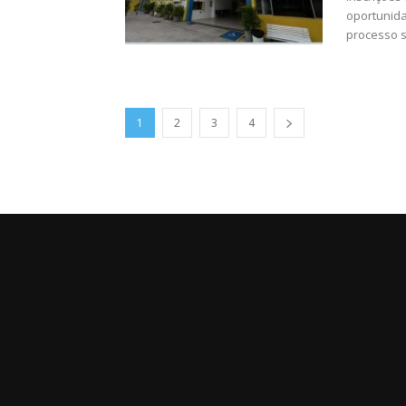
oportunida
processo se
1
2
3
4