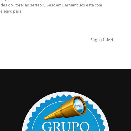
des do litoral ao sertão O Sesc em Pernambuco está com
letivo para...
Página 1 de 4