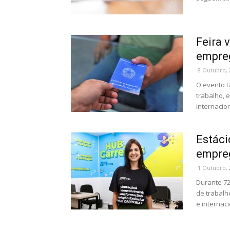
Feira 
empreg
8 Outubro, 
O evento 
trabalho, 
internacion
Estáci
empreg
1 Outubro, 
Durante 72
de trabalh
e internaci