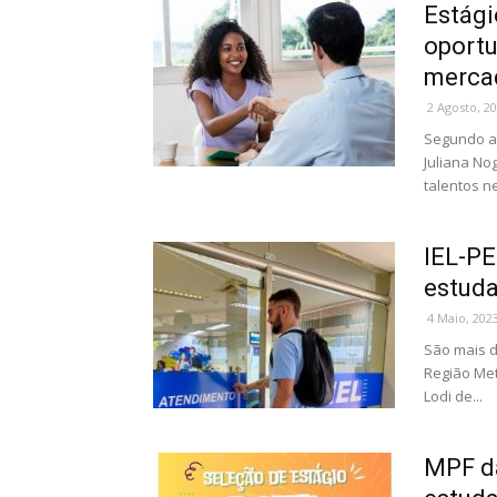
Estági
oportu
merca
2 Agosto, 2
Segundo a 
Juliana No
talentos n
IEL-PE
estud
4 Maio, 202
São mais d
Região Met
Lodi de...
MPF da