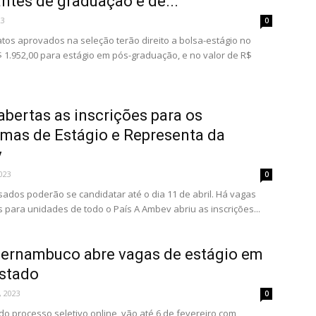
ntes de graduação e de...
23
0
tos aprovados na seleção terão direito a bolsa-estágio no
$ 1.952,00 para estágio em pós-graduação, e no valor de R$
abertas as inscrições para os
mas de Estágio e Representa da
v
023
0
sados poderão se candidatar até o dia 11 de abril. Há vagas
s para unidades de todo o País A Ambev abriu as inscrições...
ernambuco abre vagas de estágio em
stado
, 2023
0
 do processo seletivo online, vão até 6 de fevereiro com