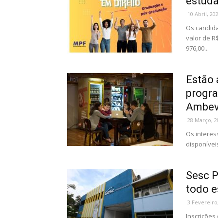
estuda
10 Abril, 20
Os candida
valor de R
976,00...
Estão 
progra
Ambe
28 Março, 2
Os interes
disponívei
Sesc P
todo e
3 Fevereiro
Inscrições