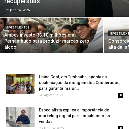
recuperadas
19 Janeiro, 2026
INVESTIMENTOS
INVESTIMEN
Ambev investe R$ 10 milhões em
Pernambuco para produzir marcas zero
Consórci
álcool
alta da in
Usina Coaf, em Timbaúba, aposta na
qualificação da moagem dos Cooperados,
para garantir maior...
28 Agosto, 2021
0
Especialista explica a importância do
marketing digital para impulsionar as
vendas
17 Janeiro, 2025
0