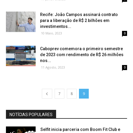
Recife: João Campos assinará contrato
para a liberação de R$ 2 bilhões em
investimentos...
10 Maio, 2023
0
Caboprev comemora o primeiro semestre
de 2023 com rendimento de R$ 26 milhões
nos...
11 Agosto, 2023
0
7
8
9
NOTÍCIAS POPULARES
Selfit inicia parceria com Boom Fit Club e