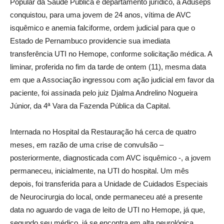
Popular da Saúde Pública e departamento jurídico, a Aduseps
conquistou, para uma jovem de 24 anos, vítima de AVC
isquêmico e anemia falciforme, ordem judicial para que o
Estado de Pernambuco providencie sua imediata
transferência UTI no Hemope, conforme solicitação médica. A
liminar, proferida no fim da tarde de ontem (11), mesma data
em que a Associação ingressou com ação judicial em favor da
paciente, foi assinada pelo juiz Djalma Andrelino Nogueira
Júnior, da 4ª Vara da Fazenda Pública da Capital.
Internada no Hospital da Restauração há cerca de quatro
meses, em razão de uma crise de convulsão –
posteriormente, diagnosticada com AVC isquêmico -, a jovem
permaneceu, inicialmente, na UTI do hospital. Um mês
depois, foi transferida para a Unidade de Cuidados Especiais
de Neurocirurgia do local, onde permaneceu até a presente
data no aguardo de vaga de leito de UTI no Hemope, já que,
segundo seu médico, já se encontra em alta neurológica,