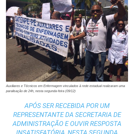
Auxiliares e Técnicos em Enfermagem vinculados à rede estadual realizaram uma
paralisação de 24h, nesta segunda-feira (09/12)
APÓS SER RECEBIDA POR UM
REPRESENTANTE DA SECRETARIA DE
ADMINISTRAÇÃO E OUVIR RESPOSTA
INSATISFATÓRIA, NESTA SEGUNDA