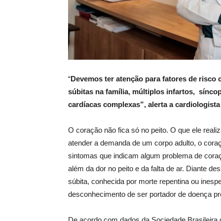
“
Devemos ter atenção para fatores de risco 
súbitas na família, múltiplos infartos, sínco
cardíacas complexas”,
alerta a cardiologist
O coração não fica só no peito. O que ele reali
atender a demanda de um corpo adulto, o coraç
sintomas que indicam algum problema de coraç
além da dor no peito e da falta de ar. Diante de
súbita, conhecida por morte repentina ou ines
desconhecimento de ser portador de doença pre
De acordo com dados da Sociedade Brasileira 