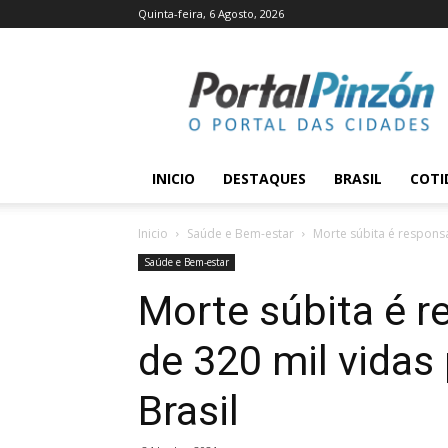
Quinta-feira, 6 Agosto, 2026
Portal
Pinzón
INICIO
DESTAQUES
BRASIL
COTI
Inicio
Saúde e Bem-estar
Morte súbita é responsá
Saúde e Bem-estar
Morte súbita é r
de 320 mil vidas
Brasil