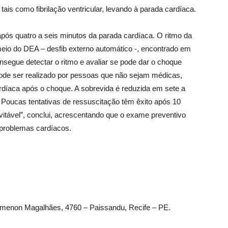
tais como fibrilação ventricular, levando à parada cardíaca.
ós quatro a seis minutos da parada cardíaca. O ritmo da
meio do DEA – desfib externo automático -, encontrado em
segue detectar o ritmo e avaliar se pode dar o choque
ode ser realizado por pessoas que não sejam médicas,
íaca após o choque. A sobrevida é reduzida em sete a
Poucas tentativas de ressuscitação têm êxito após 10
vitável”, conclui, acrescentando que o exame preventivo
r problemas cardíacos.
gamenon Magalhães, 4760 – Paissandu, Recife – PE.