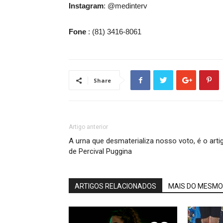
Instagram
: @medinterv
Fone
: (81) 3416-8061
Share
Artigo anterior
A urna que desmaterializa nosso voto, é o arti
de Percival Puggina
ARTIGOS RELACIONADOS
MAIS DO MESMO