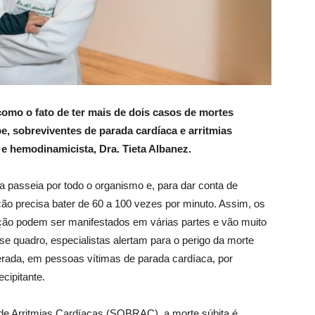
como o fato de ter mais de dois casos de mortes
pe, sobreviventes de parada cardíaca e arritmias
a e hemodinamicista, Dra. Tieta Albanez.
za passeia por todo o organismo e, para dar conta de
ão precisa bater de 60 a 100 vezes por minuto. Assim, os
ão podem ser manifestados em várias partes e vão muito
sse quadro, especialistas alertam para o perigo da morte
perada, em pessoas vítimas de parada cardíaca, por
cipitante.
de Arritmias Cardíacas (SOBRAC), a morte súbita é