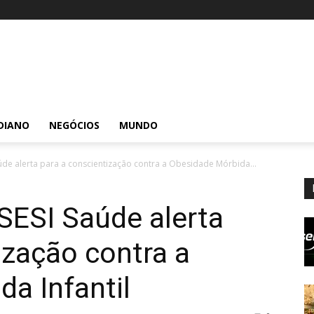
DIANO
NEGÓCIOS
MUNDO
aúde alerta para a conscientização contra a Obesidade Mórbida...
 SESI Saúde alerta
ização contra a
a Infantil