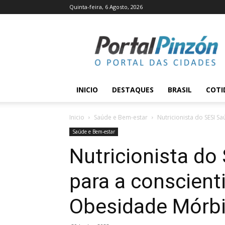
Quinta-feira, 6 Agosto, 2026
Portal
Pinzón
INICIO
DESTAQUES
BRASIL
COTI
Inicio
Saúde e Bem-estar
Nutricionista do SESI S
Saúde e Bem-estar
Nutricionista do
para a conscient
Obesidade Mórbid