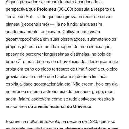
Alguns pensadores, embora tenham abandonado a
perspectiva que
Ptolomeu
(90-168) possuía a respeito da
Terra e do Sol — a de que tudo girava ao redor de nosso
planeta (geocentrismo) —, lá no fundo, ainda assim
academicamente raciocinam. Cultivam uma visão
geoantropocêntrica em suas observações, submetendo os
próprios juízos à distorcida imagem de uma ciência que,
apesar de percorrer longuíssimas distâncias, no bojo de
*1
bólidos
e mais bólidos de ultravelocidade, ideologicamente
orbita em torno do globo terrestre; de uma filosofia cujo eixo
gravitacional é o orbe que habitamos; de uma limitada
espiritualidade geoestacionária etc. Não creem, hoje em dia,
no errôneo sistema astronômico do pensador grego, mas
agem, falam, escrevem como se tudo estivesse restrito à
nossa área
ou à visão material do Universo
.
Escrevi na
Folha de S.Paulo
, na década de 1980, que isso
nada mais constitui do que
um sistema egocêntrico: o ser