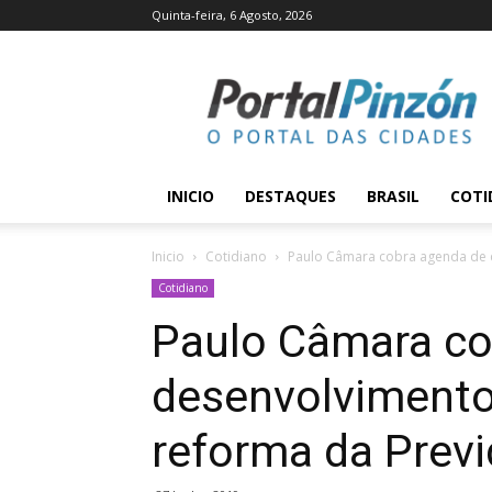
Quinta-feira, 6 Agosto, 2026
Portal
Pinzón
INICIO
DESTAQUES
BRASIL
COTI
Inicio
Cotidiano
Paulo Câmara cobra agenda de d
Cotidiano
Paulo Câmara co
desenvolvimento
reforma da Previ