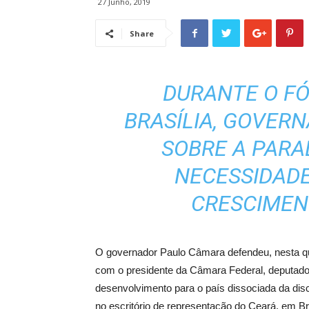
27 Junho, 2019
Share
DURANTE O F
BRASÍLIA, GOVER
SOBRE A PARAL
NECESSIDAD
CRESCIMEN
O governador Paulo Câmara defendeu, nesta qua
com o presidente da Câmara Federal, deputad
desenvolvimento para o país dissociada da dis
no escritório de representação do Ceará, em B