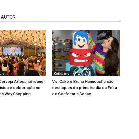
 AUTOR
ural
Cotidiano
 Cerveja Artesanal reúne
Vivi Cake e Bruna Hannouche são
úsica e celebração no
destaques do primeiro dia da Feira
rth Way Shopping
de Confeitaria Senac