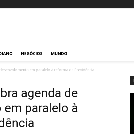
DIANO
NEGÓCIOS
MUNDO
esenvolvimento em paralelo à reforma da Previdência
bra agenda de
 em paralelo à
dência