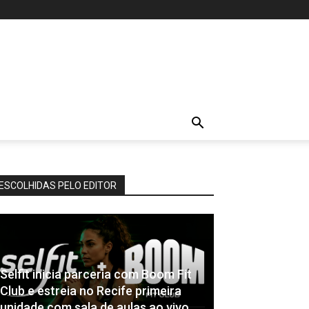
ESCOLHIDAS PELO EDITOR
Selfit inicia parceria com Boom Fit
Club e estreia no Recife primeira
unidade com sala de aulas ao vivo