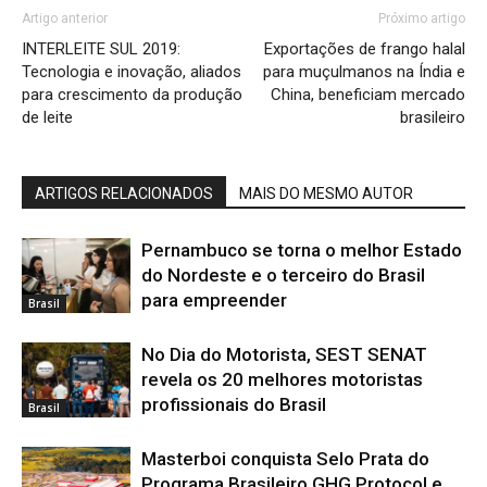
Artigo anterior
Próximo artigo
INTERLEITE SUL 2019:
Exportações de frango halal
Tecnologia e inovação, aliados
para muçulmanos na Índia e
para crescimento da produção
China, beneficiam mercado
de leite
brasileiro
ARTIGOS RELACIONADOS
MAIS DO MESMO AUTOR
Pernambuco se torna o melhor Estado
do Nordeste e o terceiro do Brasil
para empreender
Brasil
No Dia do Motorista, SEST SENAT
revela os 20 melhores motoristas
profissionais do Brasil
Brasil
Masterboi conquista Selo Prata do
Programa Brasileiro GHG Protocol e