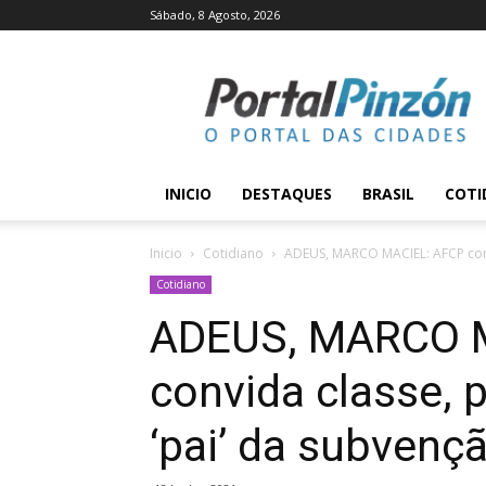
Sábado, 8 Agosto, 2026
Portal
Pinzón
INICIO
DESTAQUES
BRASIL
COTI
Inicio
Cotidiano
ADEUS, MARCO MACIEL: AFCP convi
Cotidiano
ADEUS, MARCO 
convida classe, 
‘pai’ da subvenç