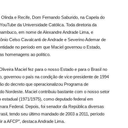
e Olinda e Recife, Dom Fernando Saburido, na Capela do
YouTube da Universidade Católica. Toda diretoria da
nambuco, em nome de Alexandre Andrade Lima, e
tônio Celso Cavalcanti de Andrade e Severino Ademar de
 entidade no período em que Maciel governou o Estado,
as homenagens ao político.
iveira Maciel fez para o nosso Estado e para o Brasil no
so, governou o país na condição de vice-presidente de 1994
ção do decreto que operacionalizou Programa de
o Nordeste. Maciel contribuiu bastante com o nosso setor
o estadual (1971/1975), como deputado federal em
mara Federal. Depois, foi senador da República diversas
rasil, tendo seu último mandado de 2003 a 2011, período
dir a AFCP”, destaca Andrade Lima.