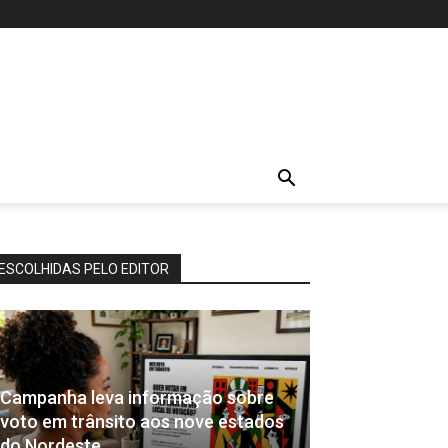
ESCOLHIDAS PELO EDITOR
Campanha leva informação sobre
voto em trânsito aos nove estados
do Nordeste