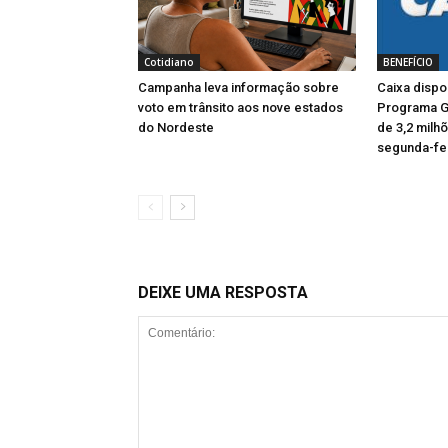
Cotidiano
BENEFÍCIO
Campanha leva informação sobre
Caixa dispo
voto em trânsito aos nove estados
Programa G
do Nordeste
de 3,2 milhõ
segunda-fei
DEIXE UMA RESPOSTA