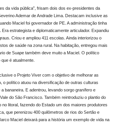
 da vida pública”, frisam dois dos ex-presidentes da
Severino Ademar de Andrade Lima. Destacam inclusive as
uando Maciel foi governador de PE. A administração tinha
ra estrategista e diplomaticamente articulador. Expandiu
 graus. Criou e ampliou 411 escolas. Ainda interiorizou o
ostos de saúde na zona rural. Na habitação, entregou mais
ário de Suape também deve muito a Maciel. O político
o que é atualmente.
clusive o Projeto Viver com o objetivo de melhorar as
o político atuou na diversificação de outras culturas
 a bananeira. E adentrou, levando sorgo granífero e
o Vale do São Francisco. Também reintroduziu o plantio do
ro no litoral, fazendo do Estado um dos maiores produtores
ca, que perenizou 400 quilômetros de rios do Sertão e
arco Maciel deixará para a história um exemplo de vida na