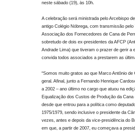
neste sábado (19), às 10h.
A celebração será ministrada pelo Arcebispo d
antigo Colégio Nóbrega, com transmissão pelo 
Associação dos Fornecedores de Cana de Per
sobretudo de dois ex-presidentes da AFCP (An
Andrade Lima) que tiveram o prazer de gerir a
convida todos associados a prestarem as últim
“Somos muito gratos ao que Marco Antônio de Ol
geral. Afinal, junto a Fernando Henrique Cardo
a 2002 – ano último no cargo que atuou na edi
Equalização dos Custos de Produção da Cana d
desde que entrou para a política como deputad
1975/1979, sendo inclusive o presidente da Câ
vezes, antes e depois da vice-presidência do B
em que, a partir de 2007, eu começava a presi