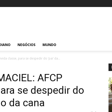
DIANO
NEGÓCIOS
MUNDO
da classe, para se despedir do ‘pai’ da...
MACIEL: AFCP
para se despedir do
ão da cana