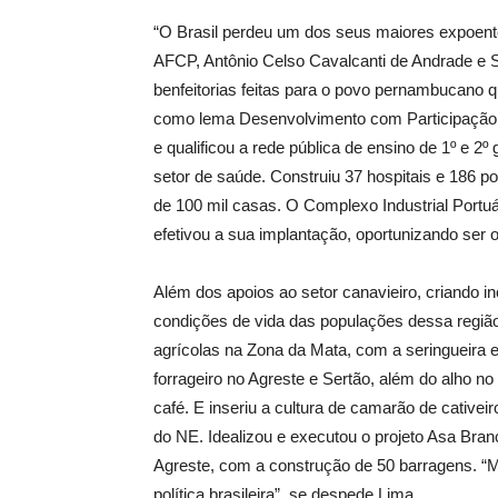
“O Brasil perdeu um dos seus maiores expoentes
AFCP, Antônio Celso Cavalcanti de Andrade e 
benfeitorias feitas para o povo pernambucano q
como lema Desenvolvimento com Participação. E
e qualificou a rede pública de ensino de 1º e 2º
setor de saúde. Construiu 37 hospitais e 186 p
de 100 mil casas. O Complexo Industrial Portu
efetivou a sua implantação, oportunizando ser 
Além dos apoios ao setor canavieiro, criando in
condições de vida das populações dessa região, 
agrícolas na Zona da Mata, com a seringueira e
forrageiro no Agreste e Sertão, além do alho n
café. E inseriu a cultura de camarão de cativei
do NE. Idealizou e executou o projeto Asa Bran
Agreste, com a construção de 50 barragens. “M
política brasileira”, se despede Lima.