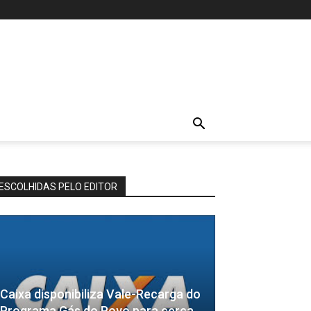
ESCOLHIDAS PELO EDITOR
Caixa disponibiliza Vale-Recarga do
Programa Gás do Povo para cerca