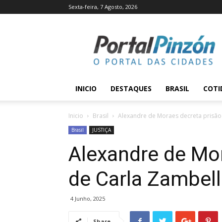
Sexta-feira, 7 Agosto, 2026
Portal
Pinzón
INICIO
DESTAQUES
BRASIL
COTI
Inicio
Brasil
Alexandre de Moraes decreta prisão
Brasil
JUSTIÇA
Alexandre de Mor
de Carla Zambell
4 Junho, 2025
Share