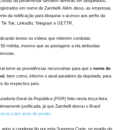
e contas da parlamentar também deverão ser bloqueados,
registrados em nome de Zambelli. Além disso, as empresas
to da notificação para bloquear o acesso aos perfis da
 Tik Tok; LinkedIn; Telegram e GETTR.
licando textos ou vídeos que reiterem condutas
 50 mil/dia, mesmo que as postagens a ela atribuídas
pessoas.
al tome as providências necessárias para que o
nome de
pol
, bem como, informe o atual paradeiro da deputada, para
es do respectivo país.
adoria-Geral da República (PGR) feito nesta terça-feira
lenamente justificada, já que Zambelli deixou o Brasil
á-la a dez anos de prisão
.
ue, após a condenação por esta Suprema Corte, se evadiu do