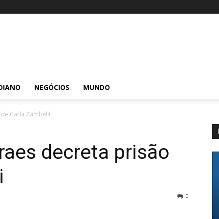
DIANO
NEGÓCIOS
MUNDO
 de Carla Zambelli
aes decreta prisão
i
0