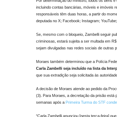
Por determinação do ministro, todos os bens 
incluindo contas bancárias, móveis e imóveis 
responsáveis têm duas horas, a partir do momen
deputada no X; Facebook; Instagram; YouTube;
Se, mesmo com o bloqueio, Zambelli seguir pub
criminosas, estará sujeita a ser multada em R$
sejam divulgadas nas redes sociais de outras 
Moraes também determinou que a Polícia Feder
Carla Zambelli seja incluído na lista da Inter
que sua extradição seja solicitada às autoridad
A decisão de Moraes atende ao pedido da Procur
(3). Para Moraes, a decretação da prisão está p
semanas após a
Primeira Turma do STF conden
“Carla Zambelli anunciou [nesta terça-feira] q