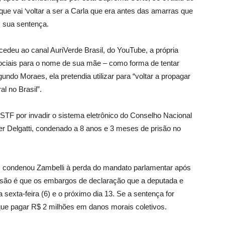
 e que vai ‘voltar a ser a Carla que era antes das amarras que
m sua sentença.
cedeu ao canal AuriVerde Brasil, do YouTube, a própria
sociais para o nome de sua mãe – como forma de tentar
undo Moraes, ela pretendia utilizar para “voltar a propagar
al no Brasil”.
STF por invadir o sistema eletrônico do Conselho Nacional
er Delgatti, condenado a 8 anos e 3 meses de prisão no
 condenou Zambelli à perda do mandato parlamentar após
isão é que os embargos de declaração que a deputada e
 sexta-feira (6) e o próximo dia 13. Se a sentença for
que pagar R$ 2 milhões em danos morais coletivos.