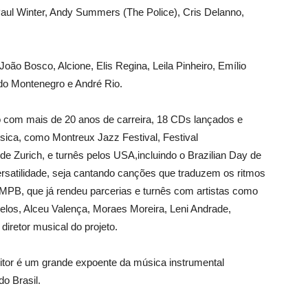
ul Winter, Andy Summers (The Police), Cris Delanno,
oão Bosco, Alcione, Elis Regina, Leila Pinheiro, Emílio
do Montenegro e André Rio.
 com mais de 20 anos de carreira, 18 CDs lançados e
sica, como Montreux Jazz Festival, Festival
de Zurich, e turnês pelos USA,incluindo o Brazilian Day de
ersatilidade, seja cantando canções que traduzem os ritmos
PB, que já rendeu parcerias e turnês com artistas como
los, Alceu Valença, Moraes Moreira, Leni Andrade,
iretor musical do projeto.
sitor é um grande expoente da música instrumental
do Brasil.