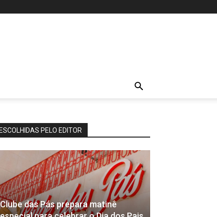
ESCOLHIDAS PELO EDITOR
Clube das Pás prepara matinê
especial para celebrar o Dia dos Pais