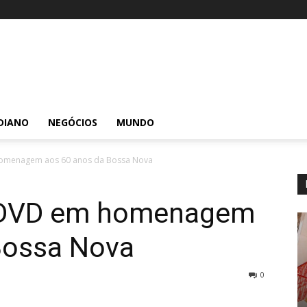
DIANO
NEGÓCIOS
MUNDO
homenagem aos 60 anos da Bossa Nova
a DVD em homenagem
Bossa Nova
0