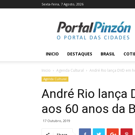
Sexta-feira, 7 Agosto, 2026
Portal
Pinzón
INICIO
DESTAQUES
BRASIL
COTI
Inicio
Agenda Cultural
André Rio lança DVD em 
Agenda Cultural
André Rio lanç
aos 60 anos da 
17 Outubro, 2019
Share