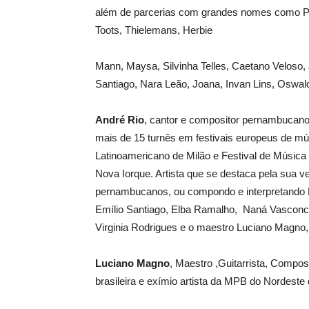
além de parcerias com grandes nomes como Pa
Toots, Thielemans, Herbie
Mann, Maysa, Silvinha Telles, Caetano Veloso, J
Santiago, Nara Leão, Joana, Invan Lins, Oswal
André Rio
, cantor e compositor pernambucano
mais de 15 turnês em festivais europeus de mú
Latinoamericano de Milão e Festival de Música 
Nova Iorque. Artista que se destaca pela sua v
pernambucanos, ou compondo e interpretando M
Emílio Santiago, Elba Ramalho, Naná Vasconce
Virginia Rodrigues e o maestro Luciano Magno, d
Luciano Magno
, Maestro ,Guitarrista, Compo
brasileira e exímio artista da MPB do Nordeste 