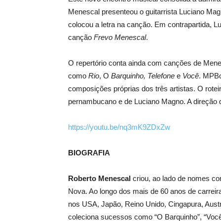
Menescal presenteou o guitarrista Luciano M
colocou a letra na canção. Em contrapartida,
canção
Frevo Menescal
.
O repertório conta ainda com canções de Mene
como
Rio
, O
Barquinho,
Telefone
e
Você
. MPBo
composições próprias dos três artistas. O rote
pernambucano e de Luciano Magno. A direção d
https://youtu.be/nq3mK9ZDxZw
BIOGRAFIA
Roberto Menescal
criou, ao lado de nomes co
Nova. Ao longo dos mais de 60 anos de carreir
nos USA, Japão, Reino Unido, Cingapura, Austr
coleciona sucessos como “O Barquinho”, “Você”, 