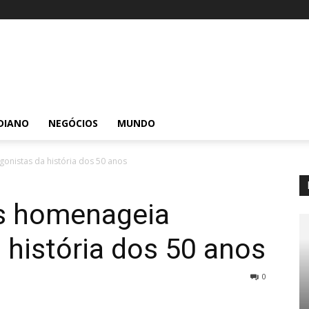
DIANO
NEGÓCIOS
MUNDO
onistas da história dos 50 anos
s homenageia
 história dos 50 anos
0