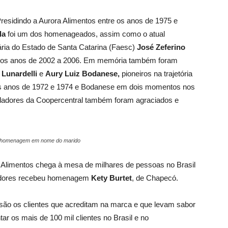
esidindo a Aurora Alimentos entre os anos de 1975 e
la
foi um dos homenageados, assim como o atual
ária do Estado de Santa Catarina (Faesc)
José Zeferino
re os anos de 2002 a 2006. Em memória também foram
 Lunardelli
e
Aury Luiz Bodanese,
pioneiros na trajetória
e os anos de 1972 e 1974 e Bodanese em dois momentos nos
dadores da Coopercentral também foram agraciados e
 a homenagem em nome do marido
 Alimentos chega à mesa de milhares de pessoas no Brasil
idores recebeu homenagem
Kety Burtet
, de Chapecó.
 são os clientes que acreditam na marca e que levam sabor
ar os mais de 100 mil clientes no Brasil e no