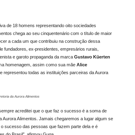
iativa de 18 homens representando oito sociedades
mentos chega ao seu cinquentenário com o título de maior
decer a cada um que contribuiu na construção dessa
e fundadores, ex-presidentes, empresários rurais,
enista e garoto propaganda da marca
Gustavo Küerten
uma homenagem, assim como sua mãe
Alice
 e representou todas as instituições parceiras da Aurora
etoria da Aurora Alimentos
 sempre acreditei que o que faz o sucesso é a soma de
a Aurora Alimentos. Jamais chegaremos a lugar algum se
 o sucesso das pessoas que fazem parte dela e é
es do Brasil”, afirmou Guga.