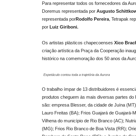
Para representar todos os fornecedores da Au
Doremus representada por
Augusto Schittko
representada por
Rodolfo Pereira
, Tetrapak re
por
Luiz Giriboni.
Os artistas plásticos chapecoenses
Xico Brac
criação artística da Praça da Cooperação inaug
histórico na comemoração dos 50 anos da Auro
Espetáculo contou toda a trajetória da Aurora
O trabalho ímpar de 13 distribuidores é essenc
produtos cheguem às mais diversas partes do
são: empresa Blesser, da cidade de Juína (MT)
Lauro Freitas (BA); Frios Guajará de Guajará-
Vilhena do município de Rio Branco (AC); Nutri
(MG); Frios Rio Branco de Boa Vista (RR); Ori