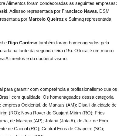
rora Alimentos foram condecoradas as seguintes empresas:
wski
, Adisseo representada por
Francisco Navas
, DSM
presentada por
Marcelo Queiroz
e Sulmaq representada
ht
e
Digo Cardoso
também foram homenageados pela
urada na tarde da segunda-feira (15). O local é um marco
ra Alimentos e do cooperativismo.
ial para garantir com competência e profissionalismo que os
 Brasil com qualidade. Os homenageados dessa categoria
; empresa Ocidental, de Manaus (AM); Disalli da cidade de
Mirim (RO); Nova Rover de Guajará-Mirim (RO); Frios
ama, de Macapá (AP); Jotaha (Jota A), de Juiz de Fora
ente de Cacoal (RO); Central Frios de Chapecó (SC);