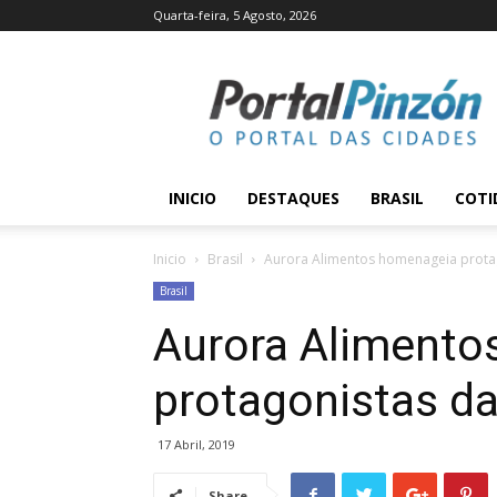
Quarta-feira, 5 Agosto, 2026
Portal
Pinzón
INICIO
DESTAQUES
BRASIL
COTI
Inicio
Brasil
Aurora Alimentos homenageia protag
Brasil
Aurora Alimento
protagonistas da
17 Abril, 2019
Share