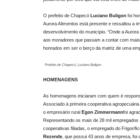
O prefeito de Chapecó
Luciano Buligon
foi h
Aurora Alimentos está presente e ressaltou a i
desenvolvimento do município. “Onde a Aurora 
aos moradores que passam a contar com mais
honrados em ser o berço da matriz de uma empr
Prefeito de Chapecó, Luciano Buligon
HOMENAGENS
As homenagens iniciaram com quem é responsáve
Associado à primeira cooperativa agropecuária
o empresário rural
Egon Zimmermann
foi agr
Representando os mais de 28 mil empregados 
cooperativas filiadas, o empregado do Frigoríf
Rezende
, que possui 43 anos de empresa,
foi