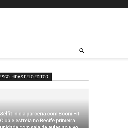
ESCOLHIDAS PELO EDITOR
Selfit inicia parceria com Boom Fit
Club e estreia no Recife primeira
unidade com sala de aulas ao vivo