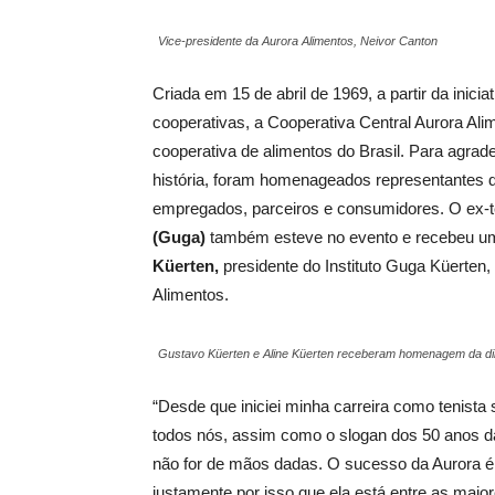
Vice-presidente da Aurora Alimentos, Neivor Canton
Criada em 15 de abril de 1969, a partir da inic
cooperativas, a Cooperativa Central Aurora Ali
cooperativa de alimentos do Brasil. Para agra
história, foram homenageados representantes d
empregados, parceiros e consumidores. O ex-t
(Guga)
também esteve no evento e recebeu 
Küerten,
presidente do Instituto Guga Küerten,
Alimentos.
Gustavo Küerten e Aline Küerten receberam homenagem da dir
“Desde que iniciei minha carreira como tenista
todos nós, assim como o slogan dos 50 anos d
não for de mãos dadas. O sucesso da Aurora é
justamente por isso que ela está entre as maior