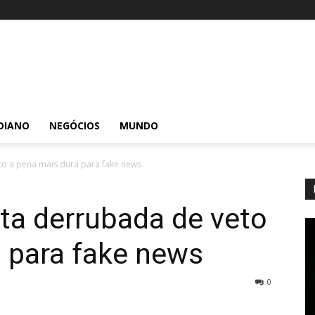
DIANO
NEGÓCIOS
MUNDO
o a pena mais dura para fake news
ta derrubada de veto
 para fake news
0