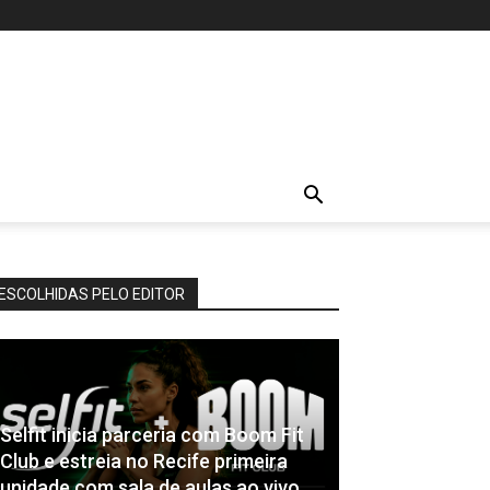
ESCOLHIDAS PELO EDITOR
Selfit inicia parceria com Boom Fit
Club e estreia no Recife primeira
unidade com sala de aulas ao vivo