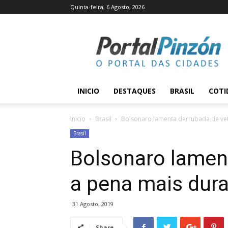
Quinta-feira, 6 Agosto, 2026
Portal
Pinzón
INICIO
DESTAQUES
BRASIL
COTI
Inicio
Brasil
Bolsonaro lamenta derrubada de vet
Brasil
Bolsonaro lamen
a pena mais dura
31 Agosto, 2019
Share