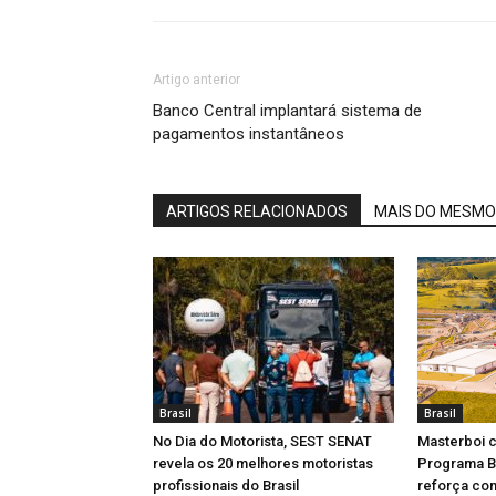
Artigo anterior
Banco Central implantará sistema de
pagamentos instantâneos
ARTIGOS RELACIONADOS
MAIS DO MESMO
Brasil
Brasil
No Dia do Motorista, SEST SENAT
Masterboi c
revela os 20 melhores motoristas
Programa Br
profissionais do Brasil
reforça co