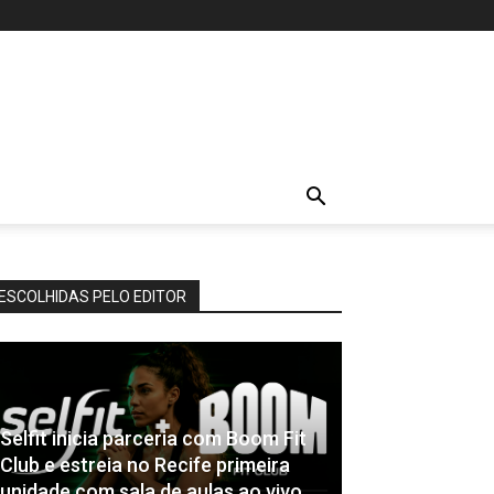
ESCOLHIDAS PELO EDITOR
Selfit inicia parceria com Boom Fit
Club e estreia no Recife primeira
unidade com sala de aulas ao vivo