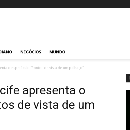
DIANO
NEGÓCIOS
MUNDO
senta o espetáculo “Pontos de vista de um palhaço”
ecife apresenta o
os de vista de um