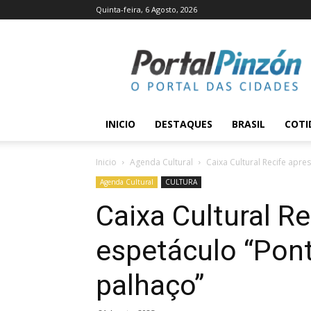
Quinta-feira, 6 Agosto, 2026
Portal
Pinzón
INICIO
DESTAQUES
BRASIL
COTI
Inicio
Agenda Cultural
Caixa Cultural Recife apre
Agenda Cultural
CULTURA
Caixa Cultural R
espetáculo “Pont
palhaço”