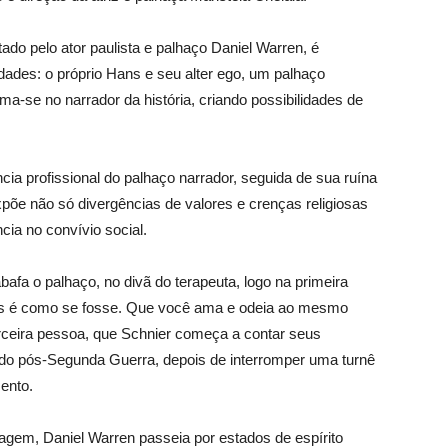
ado pelo ator paulista e palhaço Daniel Warren, é
ades: o próprio Hans e seu alter ego, um palhaço
a-se no narrador da história, criando possibilidades de
ia profissional do palhaço narrador, seguida de sua ruína
põe não só divergências de valores e crenças religiosas
ia no convívio social.
fa o palhaço, no divã do terapeuta, logo na primeira
as é como se fosse. Que você ama e odeia ao mesmo
terceira pessoa, que Schnier começa a contar seus
do pós-Segunda Guerra, depois de interromper uma turnê
ento.
onagem, Daniel Warren passeia por estados de espírito