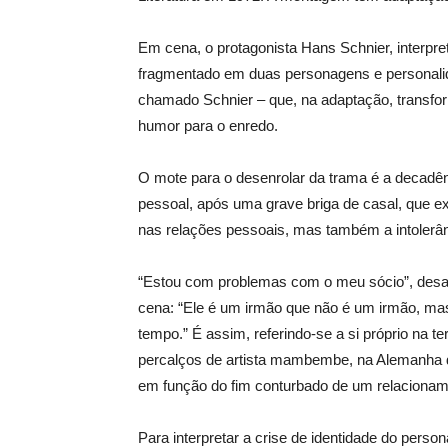
Em cena, o protagonista Hans Schnier, interpret
fragmentado em duas personagens e personalid
chamado Schnier – que, na adaptação, transform
humor para o enredo.
O mote para o desenrolar da trama é a decadênc
pessoal, após uma grave briga de casal, que ex
nas relações pessoais, mas também a intolerânc
“Estou com problemas com o meu sócio”, desaba
cena: “Ele é um irmão que não é um irmão, m
tempo.” É assim, referindo-se a si próprio na 
percalços de artista mambembe, na Alemanha 
em função do fim conturbado de um relacionam
Para interpretar a crise de identidade do pers