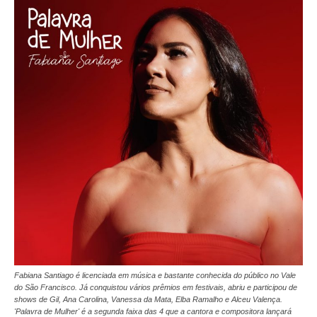
Fabiana Santiago é licenciada em música e bastante conhecida do público no Vale
do São Francisco. Já conquistou vários prêmios em festivais, abriu e participou de
shows de Gil, Ana Carolina, Vanessa da Mata, Elba Ramalho e Alceu Valença.
'Palavra de Mulher' é a segunda faixa das 4 que a cantora e compositora lançará