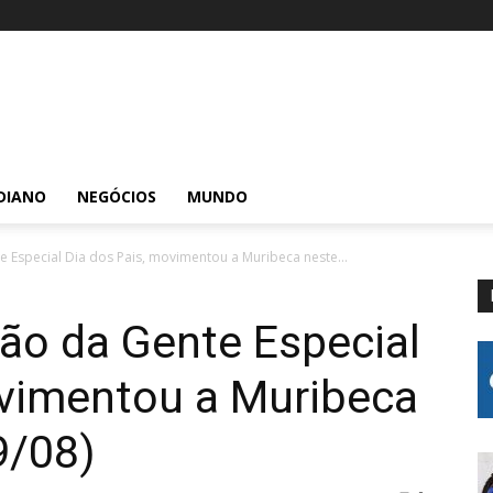
DIANO
NEGÓCIOS
MUNDO
 Especial Dia dos Pais, movimentou a Muribeca neste...
ão da Gente Especial
ovimentou a Muribeca
9/08)