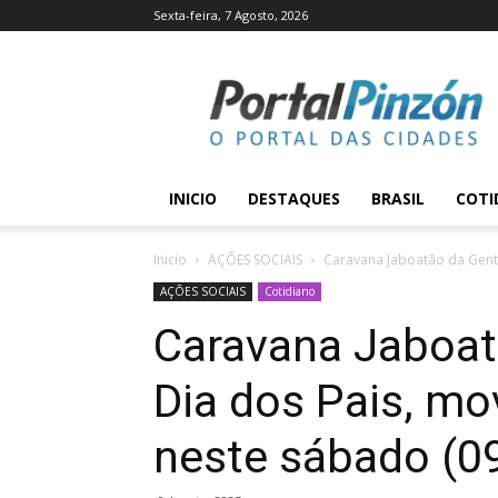
Sexta-feira, 7 Agosto, 2026
Portal
Pinzón
INICIO
DESTAQUES
BRASIL
COTI
Inicio
AÇÕES SOCIAIS
Caravana Jaboatão da Gente
AÇÕES SOCIAIS
Cotidiano
Caravana Jaboat
Dia dos Pais, m
neste sábado (0