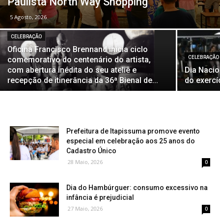
Paulista North Way Shopping
5 Agosto, 2026
CELEBRAÇÃO
Oficina Francisco Brennand inicia ciclo
CELEBRAÇÃO
comemorativo do centenário do artista,
com abertura inédita do seu ateliê e
Dia Nacio
recepção de itinerância da 36ª Bienal de...
do exercí
Prefeitura de Itapissuma promove evento
especial em celebração aos 25 anos do
Cadastro Único
28 Maio, 2026
0
Dia do Hambúrguer: consumo excessivo na
infância é prejudicial
27 Maio, 2026
0