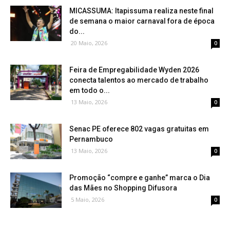
MICASSUMA: Itapissuma realiza neste final
de semana o maior carnaval fora de época
do...
20 Maio, 2026
0
Feira de Empregabilidade Wyden 2026
conecta talentos ao mercado de trabalho
em todo o...
13 Maio, 2026
0
Senac PE oferece 802 vagas gratuitas em
Pernambuco
13 Maio, 2026
0
Promoção “compre e ganhe” marca o Dia
das Mães no Shopping Difusora
5 Maio, 2026
0