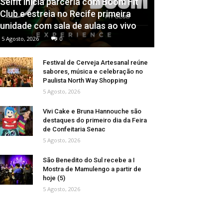
Selfit inicia parceria com Boom Fit
Club e estreia no Recife primeira
unidade com sala de aulas ao vivo
5 Agosto, 2026
0
Festival de Cerveja Artesanal reúne
sabores, música e celebração no
Paulista North Way Shopping
5 Agosto, 2026
Vivi Cake e Bruna Hannouche são
destaques do primeiro dia da Feira
de Confeitaria Senac
5 Agosto, 2026
São Benedito do Sul recebe a I
Mostra de Mamulengo a partir de
hoje (5)
5 Agosto, 2026