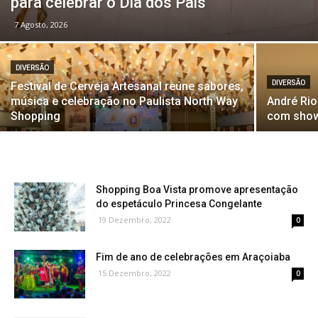
para celebrar o Dia dos Pais
7 Agosto, 2026
DIVERSÃO
DIVERSÃO
Festival de Cerveja Artesanal reúne sabores,
música e celebração no Paulista North Way
André Rio
Shopping
com show
Shopping Boa Vista promove apresentação
do espetáculo Princesa Congelante
19 Dezembro, 2022
0
Fim de ano de celebrações em Araçoiaba
15 Dezembro, 2022
0