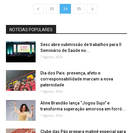
33
34
35
NOTÍCIAS POPULARES
Sesc abre submissão de trabalhos para II
Seminário de Saúde no...
7 Agosto, 2026
Dia dos Pais: presença, afeto e
corresponsabilidade marcam a nova
paternidade
7 Agosto, 2026
Aline Brandão lança “Jogou Sujo” e
transforma superação amorosa em forró...
7 Agosto, 2026
Clube das Pás prepara matinê especial para