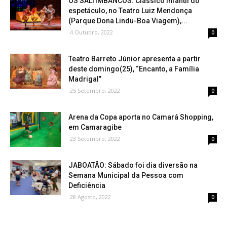
OS SALTIMBANCOS: Clássico infantil do
espetáculo, no Teatro Luiz Mendonça
(Parque Dona Lindu-Boa Viagem),...
4 Outubro, 2022
0
Teatro Barreto Júnior apresenta a partir
deste domingo(25), “Encanto, a Família
Madrigal”
25 Setembro, 2022
0
Arena da Copa aporta no Camará Shopping,
em Camaragibe
23 Setembro, 2022
0
JABOATÃO: Sábado foi dia diversão na
Semana Municipal da Pessoa com
Deficiência
28 Agosto, 2022
0