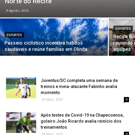
Norte do Recife
4 Agosto, 2026
ESPORTES
ESPORTES
Recife Bo
Passeio ciclístico incentiva hábitos
reunindo 
saudáveis e reúne famílias em Olinda
equipes
Juventus/SC completa uma semana de
treinos e meia-atacante Fabinho avalia
momento
30 Maio, 2020
0
Após testes de Covid-19 na Chapecoense,
goleiro João Ricardo avalia reinício dos
treinamentos
28 Maio, 2020
0