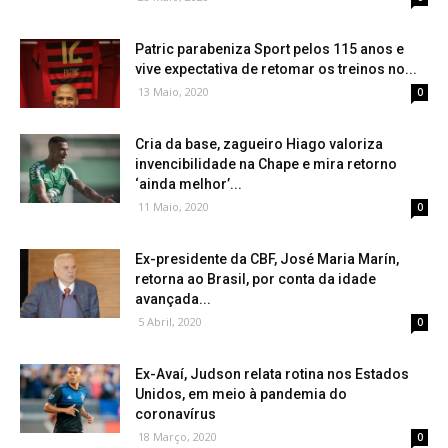
Patric parabeniza Sport pelos 115 anos e
vive expectativa de retomar os treinos no...
13 Maio, 2020
0
Cria da base, zagueiro Hiago valoriza
invencibilidade na Chape e mira retorno
‘ainda melhor’...
11 Maio, 2020
0
Ex-presidente da CBF, José Maria Marín,
retorna ao Brasil, por conta da idade
avançada...
5 Abril, 2020
0
Ex-Avaí, Judson relata rotina nos Estados
Unidos, em meio à pandemia do
coronavírus
18 Março, 2020
0