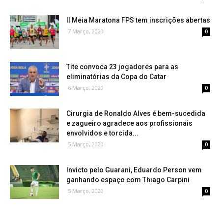
II Meia Maratona FPS tem inscrições abertas
7 Março, 2020
0
Tite convoca 23 jogadores para as
eliminatórias da Copa do Catar
6 Março, 2020
0
Cirurgia de Ronaldo Alves é bem-sucedida
e zagueiro agradece aos profissionais
envolvidos e torcida...
5 Março, 2020
0
Invicto pelo Guarani, Eduardo Person vem
ganhando espaço com Thiago Carpini
5 Março, 2020
0