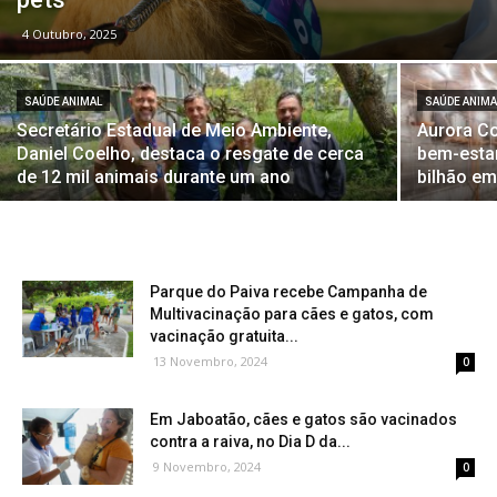
4 Outubro, 2025
SAÚDE ANIMAL
SAÚDE ANIMA
Secretário Estadual de Meio Ambiente,
Aurora C
Daniel Coelho, destaca o resgate de cerca
bem-estar
de 12 mil animais durante um ano
bilhão em
Parque do Paiva recebe Campanha de
Multivacinação para cães e gatos, com
vacinação gratuita...
13 Novembro, 2024
0
Em Jaboatão, cães e gatos são vacinados
contra a raiva, no Dia D da...
9 Novembro, 2024
0