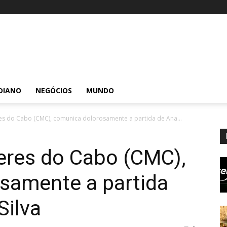
DIANO
NEGÓCIOS
MUNDO
es do Cabo (CMC), comunica dolorosamente a partida de Ana...
eres do Cabo (CMC),
samente a partida
Silva