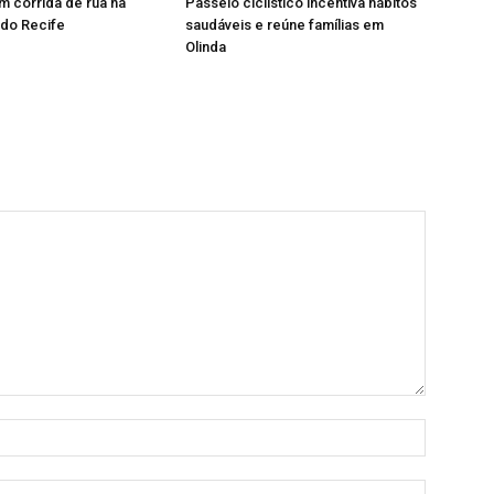
 corrida de rua na
Passeio ciclístico incentiva hábitos
 do Recife
saudáveis e reúne famílias em
Olinda