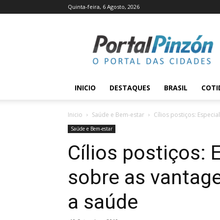
Quinta-feira, 6 Agosto, 2026
Portal
Pinzón
INICIO
DESTAQUES
BRASIL
COTI
Inicio
Saúde e Bem-estar
Cílios postiços: Especial
Saúde e Bem-estar
Cílios postiços: 
sobre as vantage
a saúde