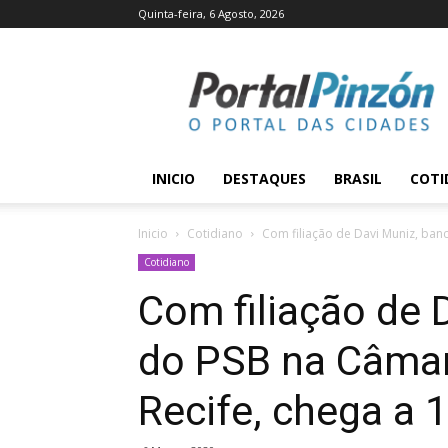
Quinta-feira, 6 Agosto, 2026
Portal
Pinzón
INICIO
DESTAQUES
BRASIL
COTI
Inicio
Cotidiano
Com filiação de Davi Muniz, ban
Cotidiano
Com filiação de 
do PSB na Câmar
Recife, chega a 