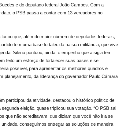
o Guedes e do deputado federal João Campos. Com a
ndato, o PSB passa a contar com 13 vereadores no
stacou que, além do maior número de deputados federais,
partido tem uma base fortalecida na sua militância, que vive
legenda. Sileno pontuou, ainda, o empenho que a sigla tem
em feito um esforço de fortalecer suas bases e se
eira possível, para apresentar os melhores quadros e
 um planejamento, da liderança do governador Paulo Câmara
participou da atividade, destacou o histórico político de
ua segunda eleição, quase triplicou sua votação. “O PSB sai
tos que não acreditavam, que diziam que você não iria se
com unidade, conseguimos entregar as soluções de maneira