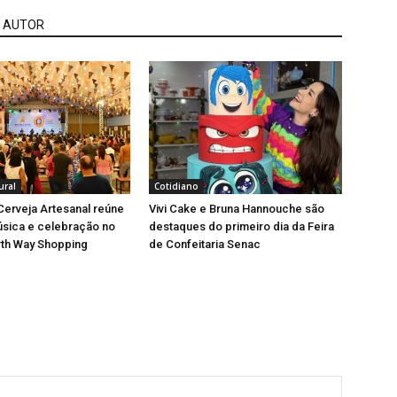
 AUTOR
ural
Cotidiano
 Cerveja Artesanal reúne
Vivi Cake e Bruna Hannouche são
úsica e celebração no
destaques do primeiro dia da Feira
rth Way Shopping
de Confeitaria Senac