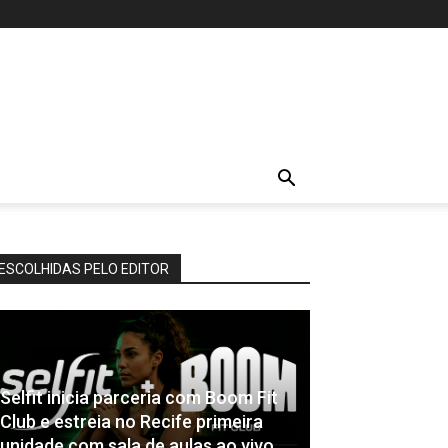
ESCOLHIDAS PELO EDITOR
Selfit inicia parceria com Boom Fit
Club e estreia no Recife primeira
unidade com sala de aulas ao vivo