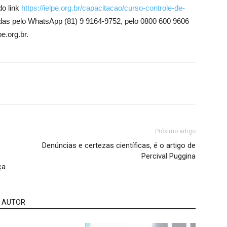
do link
https://ielpe.org.br/capacitacao/curso-controle-de-
das pelo WhatsApp (81) 9 9164-9752, pelo 0800 600 9606
e.org.br.
Próximo artigo
Denúncias e certezas científicas, é o artigo de
Percival Puggina
ça
 AUTOR