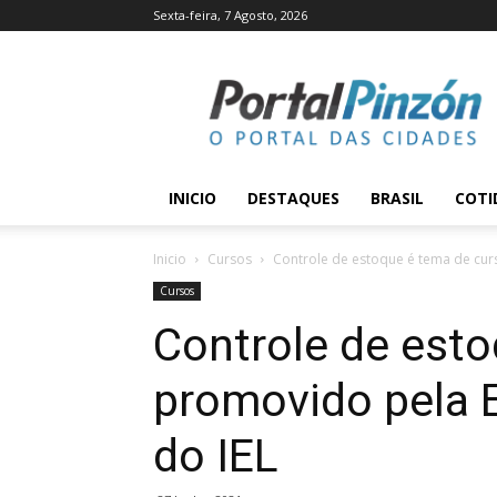
Sexta-feira, 7 Agosto, 2026
Portal
Pinzón
INICIO
DESTAQUES
BRASIL
COTI
Inicio
Cursos
Controle de estoque é tema de cur
Cursos
Controle de esto
promovido pela 
do IEL