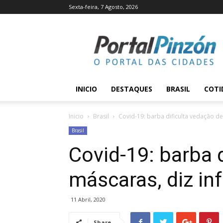
Sexta-feira, 7 Agosto, 2026
Portal
Pinzón
INICIO
DESTAQUES
BRASIL
COTI
Inicio
Brasil
Covid-19: barba dificulta vedação de
Brasil
Covid-19: barba 
máscaras, diz in
11 Abril, 2020
Share