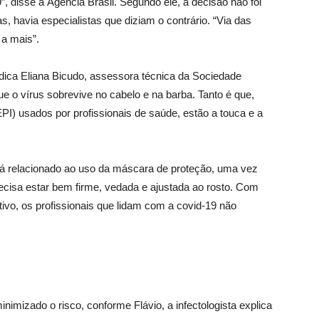
, disse à Agência Brasil. Segundo ele, a decisão não foi
s, havia especialistas que diziam o contrário. “Via das
 a mais”.
édica Eliana Bicudo, assessora técnica da Sociedade
que o vírus sobrevive no cabelo e na barba. Tanto é que,
PI) usados por profissionais de saúde, estão a touca e a
tá relacionado ao uso da máscara de proteção, uma vez
recisa estar bem firme, vedada e ajustada ao rosto. Com
otivo, os profissionais que lidam com a covid-19 não
nimizado o risco, conforme Flávio, a infectologista explica