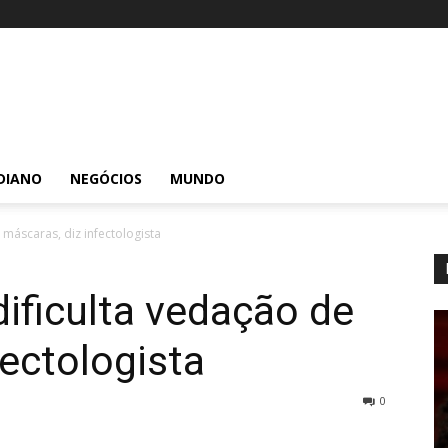
DIANO
NEGÓCIOS
MUNDO
 máscaras, diz infectologista
dificulta vedação de
fectologista
0