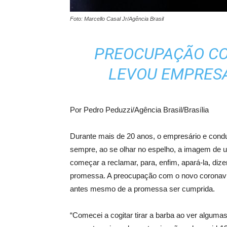
Foto: Marcello Casal Jr/Agência Brasil
PREOCUPAÇÃO C
LEVOU EMPRESÁ
Por Pedro Peduzzi/Agência Brasil/Brasília
Durante mais de 20 anos, o empresário e condu
sempre, ao se olhar no espelho, a imagem de 
começar a reclamar, para, enfim, apará-la, diz
promessa. A preocupação com o novo coronavír
antes mesmo de a promessa ser cumprida.
“Comecei a cogitar tirar a barba ao ver algumas