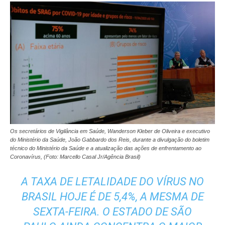
Os secretários de Vigilância em Saúde, Wanderson Kleber de Oliveira e executivo
do Ministério da Saúde, João Gabbardo dos Reis, durante a divulgação do boletim
técnico do Ministério da Saúde e a atualização das ações de enfrentamento ao
Coronavírus, (Foto: Marcello Casal Jr/Agência Brasil)
A TAXA DE LETALIDADE DO VÍRUS NO
BRASIL HOJE É DE 5,4%, A MESMA DE
SEXTA-FEIRA. O ESTADO DE SÃO