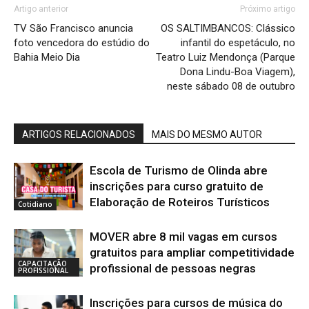
Artigo anterior
Próximo artigo
TV São Francisco anuncia
OS SALTIMBANCOS: Clássico
foto vencedora do estúdio do
infantil do espetáculo, no
Bahia Meio Dia
Teatro Luiz Mendonça (Parque
Dona Lindu-Boa Viagem),
neste sábado 08 de outubro
ARTIGOS RELACIONADOS
MAIS DO MESMO AUTOR
Escola de Turismo de Olinda abre
inscrições para curso gratuito de
Elaboração de Roteiros Turísticos
Cotidiano
MOVER abre 8 mil vagas em cursos
gratuitos para ampliar competitividade
CAPACITAÇÃO
profissional de pessoas negras
PROFISSIONAL
Inscrições para cursos de música do