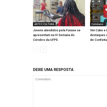
ARTE E CULTURA
Cotidiano
Jovens atendidos pela Funase se
Vivi Cake e
apresentam na III Semana do
destaques d
Cérebro da UFPE
de Confeita
DEIXE UMA RESPOSTA