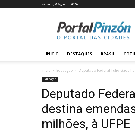
Sábado, 8 Agosto, 2026
Portal
Pinzón
INICIO
DESTAQUES
BRASIL
COTI
Inicio
Educação
Deputado Federal Túlio Gadelha 
Educação
Deputado Federal
destina emendas 
milhões, à UFPE