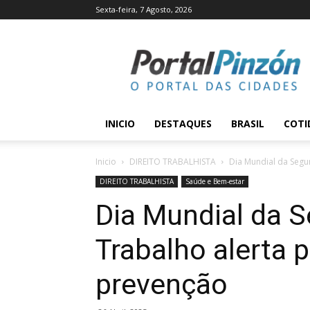
Sexta-feira, 7 Agosto, 2026
Portal
Pinzón
INICIO
DESTAQUES
BRASIL
COTI
Inicio
DIREITO TRABALHISTA
Dia Mundial da Segur
DIREITO TRABALHISTA
Saúde e Bem-estar
Dia Mundial da 
Trabalho alerta 
prevenção