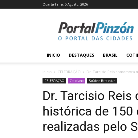
Quarta-feira, 5 Agosto, 2026
Portal
Pinzón
INICIO
DESTAQUES
BRASIL
COTI
Inicio
CELEBRAÇÃO
Dr. Tarcisio Reis comemora ma
CELEBRAÇÃO
Cotidiano
Saúde e Bem-estar
Dr. Tarcisio Re
histórica de 150
realizadas pelo