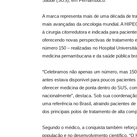
Saúde (SUS), em Pernambuco.
A marca representa mais de uma década de tra
mais avançadas da oncologia mundial. A HIPEC 
à cirurgia citorredutora e indicada para pacie
oferecendo novas perspectivas de tratamento e s
número 150 – realizadas no Hospital Universitá
medicina pernambucana e da saúde pública bras
“Celebramos não apenas um número, mas 150 hi
antes estava disponível para poucos paciente
oferecer medicina de ponta dentro do SUS, com
nacionalmente”, destaca. Sob sua coordenação
uma referência no Brasil, atraindo pacientes 
dos principais polos de tratamento de alta com
Segundo o médico, a conquista também reforça a
população e no desenvolvimento científico. “