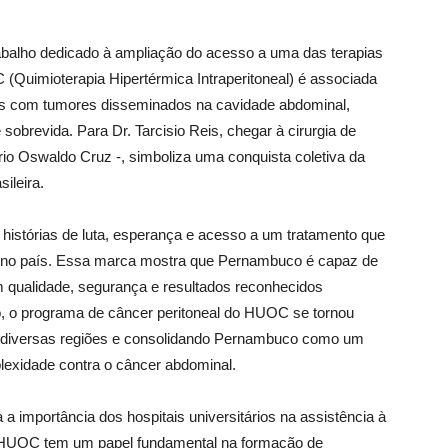
balho dedicado à ampliação do acesso a uma das terapias
(Quimioterapia Hipertérmica Intraperitoneal) é associada
ntes com tumores disseminados na cavidade abdominal,
obrevida. Para Dr. Tarcisio Reis, chegar à cirurgia de
rio Oswaldo Cruz -, simboliza uma conquista coletiva da
ileira.
stórias de luta, esperança e acesso a um tratamento que
s no país. Essa marca mostra que Pernambuco é capaz de
 qualidade, segurança e resultados reconhecidos
, o programa de câncer peritoneal do HUOC se tornou
de diversas regiões e consolidando Pernambuco como um
plexidade contra o câncer abdominal.
 importância dos hospitais universitários na assistência à
O HUOC tem um papel fundamental na formação de