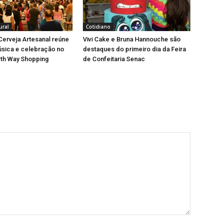
ural
Cotidiano
 Cerveja Artesanal reúne
Vivi Cake e Bruna Hannouche são
úsica e celebração no
destaques do primeiro dia da Feira
rth Way Shopping
de Confeitaria Senac