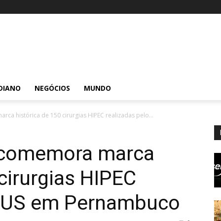
DIANO
NEGÓCIOS
MUNDO
rca histórica de 150 cirurgias HIPEC realizadas pelo...
is comemora marca
 cirurgias HIPEC
 SUS em Pernambuco