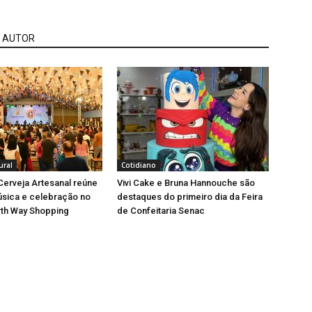
 AUTOR
ural
Cotidiano
 Cerveja Artesanal reúne
Vivi Cake e Bruna Hannouche são
úsica e celebração no
destaques do primeiro dia da Feira
rth Way Shopping
de Confeitaria Senac