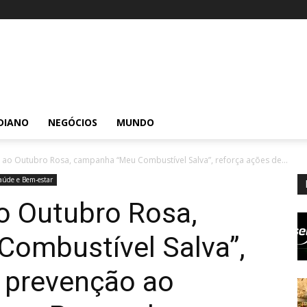
DIANO
NEGÓCIOS
MUNDO
ao Outubro Rosa, campanha “Meu Combustível Salva”, reforça ações de...
aúde e Bem-estar
o Outubro Rosa,
ombustível Salva”,
e prevenção ao