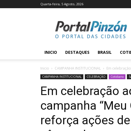
Quarta-feira, 5 Agosto, 2026
Portal
Pinzón
INICIO
DESTAQUES
BRASIL
COTI
Inicio
CAMPANHA INSTITUCIONAL
Em celebração 
CAMPANHA INSTITUCIONAL
CELEBRAÇÃO
Cotidiano
S
Em celebração a
campanha “Meu C
reforça ações d