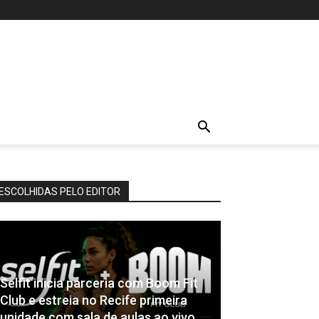
ESCOLHIDAS PELO EDITOR
Selfit inicia parceria com Boom Fit
Club e estreia no Recife primeira
unidade com sala de aulas ao vivo