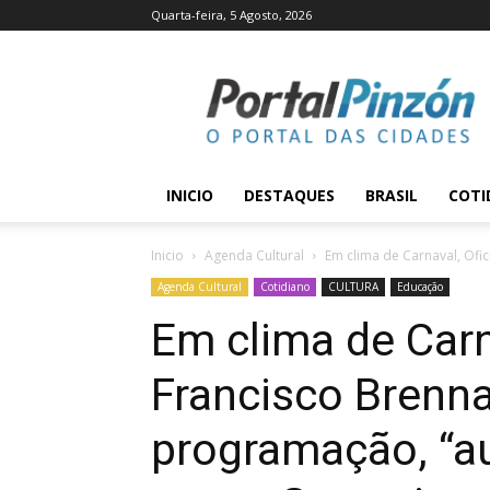
Quarta-feira, 5 Agosto, 2026
Portal
Pinzón
INICIO
DESTAQUES
BRASIL
COTI
Inicio
Agenda Cultural
Em clima de Carnaval, Ofic
Agenda Cultural
Cotidiano
CULTURA
Educação
Em clima de Carn
Francisco Brenna
programação, “au