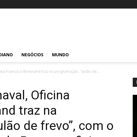
DIANO
NEGÓCIOS
MUNDO
ina Francisco Brennand traz na programação, “aulão de...
aval, Oficina
nd traz na
lão de frevo”, com o