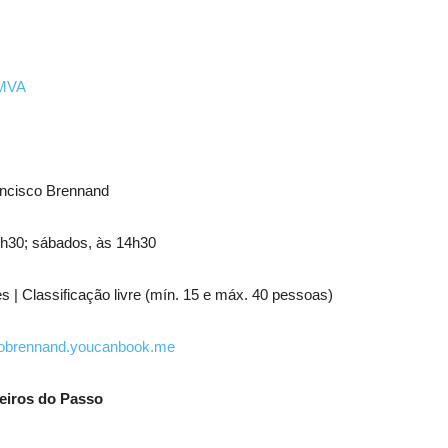
jMVA
rancisco Brennand
14h30; sábados, às 14h30
s | Classificação livre (mín. 15 e máx. 40 pessoas)
scobrennand.youcanbook.me
eiros do Passo