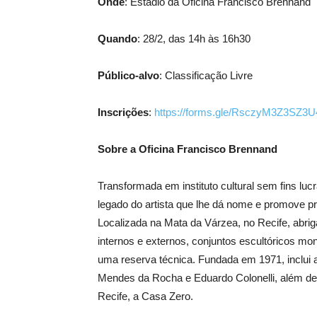
Onde
: Estádio da Oficina Francisco Brennand
Quando
: 28/2, das 14h às 16h30
Público-alvo
: Classificação Livre
Inscrições
:
https://forms.gle/RsczyM3Z3SZ3
Sobre a Oficina Francisco Brennand
Transformada em instituto cultural sem fins lu
legado do artista que lhe dá nome e promove pr
Localizada na Mata da Várzea, no Recife, abri
internos e externos, conjuntos escultóricos mo
uma reserva técnica. Fundada em 1971, inclui at
Mendes da Rocha e Eduardo Colonelli, além de 
Recife, a Casa Zero.