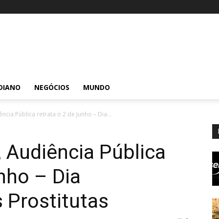
DIANO
NEGÓCIOS
MUNDO
ia Pública retrata o 2 de Junho – Dia...
Audiência Pública
unho – Dia
s Prostitutas