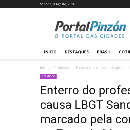
Sábado, 8 Agosto, 2026
Portal
Pinzón
INICIO
DESTAQUES
BRASIL
COTI
Inicio
Cotidiano
Enterro do professor e ativista 
Cotidiano
Enterro do profes
causa LBGT Sandr
marcado pela c