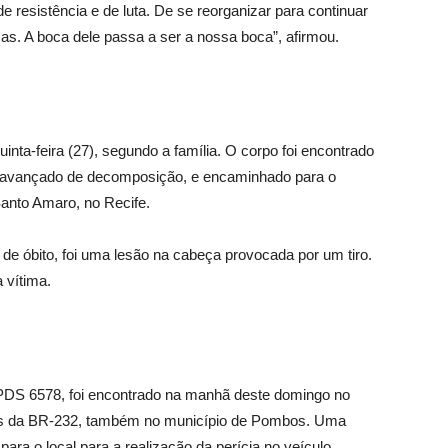
esistência e de luta. De se reorganizar para continuar
as. A boca dele passa a ser a nossa boca”, afirmou.
nta-feira (27), segundo a família. O corpo foi encontrado
do avançado de decomposição, e encaminhado para o
 Santo Amaro, no Recife.
de óbito, foi uma lesão na cabeça provocada por um tiro.
 vítima.
 PDS 6578, foi encontrado na manhã deste domingo no
ns da BR-232, também no município de Pombos. Uma
 para o local para a realização da perícia no veículo.