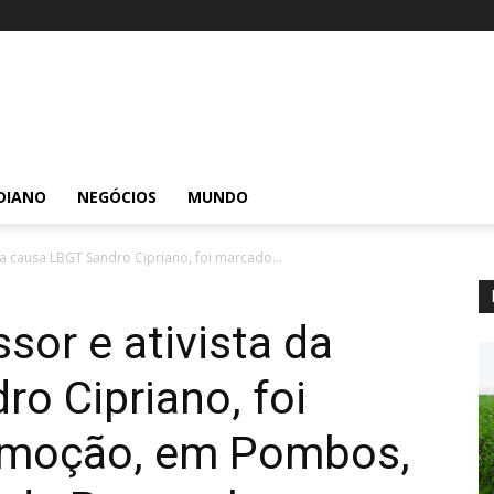
DIANO
NEGÓCIOS
MUNDO
da causa LBGT Sandro Cipriano, foi marcado...
sor e ativista da
o Cipriano, foi
omoção, em Pombos,