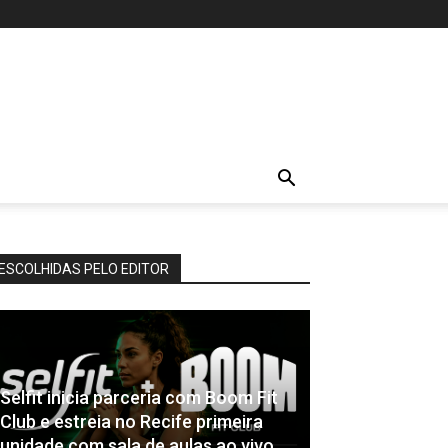
ESCOLHIDAS PELO EDITOR
Selfit inicia parceria com Boom Fit
Club e estreia no Recife primeira
unidade com sala de aulas ao vivo