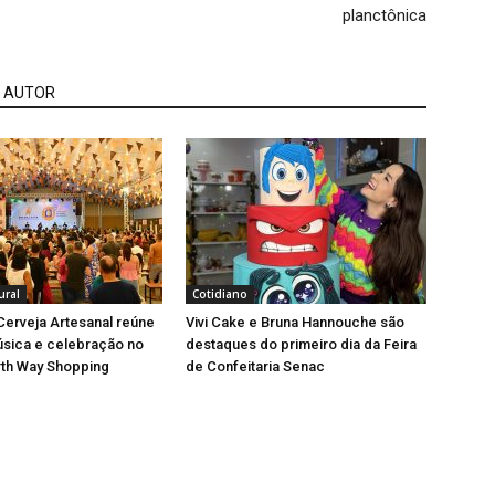
planctônica
 AUTOR
ural
Cotidiano
 Cerveja Artesanal reúne
Vivi Cake e Bruna Hannouche são
úsica e celebração no
destaques do primeiro dia da Feira
rth Way Shopping
de Confeitaria Senac