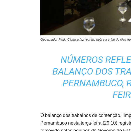
Governador Paulo Câmara faz reunião sobre a crise do óleo (f
NÚMEROS REFLE
BALANÇO DOS TRA
PERNAMBUCO, R
FEIR
O balanço dos trabalhos de contenção, lim
Pernambuco nesta terça-feira (29.10) regis
removido pelas equipes do Governo do Estad