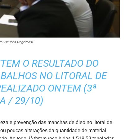
oto: Heudes Regis/SEI)
TEM O RESULTADO DO
BALHOS NO LITORAL DE
EALIZADO ONTEM (3ª
A / 29/10)
peza e prevenção das manchas de óleo no litoral de
trou poucas alterações da quantidade de material
o. Ao todo, já foram recolhidas 1.518,53 toneladas