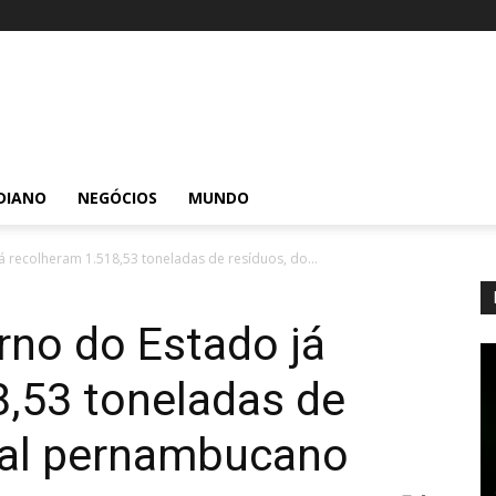
DIANO
NEGÓCIOS
MUNDO
 recolheram 1.518,53 toneladas de resíduos, do...
rno do Estado já
8,53 toneladas de
oral pernambucano