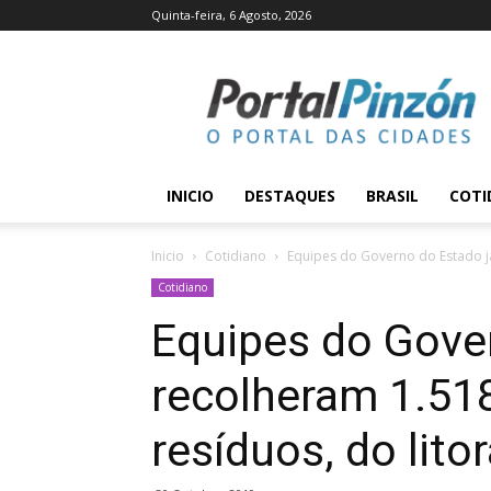
Quinta-feira, 6 Agosto, 2026
Portal
Pinzón
INICIO
DESTAQUES
BRASIL
COTI
Inicio
Cotidiano
Equipes do Governo do Estado já
Cotidiano
Equipes do Gove
recolheram 1.51
resíduos, do lit