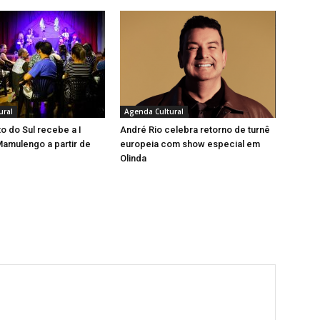
ural
Agenda Cultural
o do Sul recebe a I
André Rio celebra retorno de turnê
amulengo a partir de
europeia com show especial em
Olinda