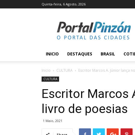
Quinta-feira, 6 Agosto, 2026
Portal
Pinzón
INICIO
DESTAQUES
BRASIL
COTI
Inicio
CULTURA
Escritor Marcos A. Júnior lança n
CULTURA
Escritor Marcos 
livro de poesias
1 Maio, 2021
Share