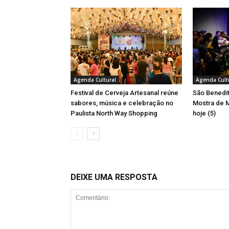
Agenda Cultural
Agenda Cult
Festival de Cerveja Artesanal reúne
São Benedit
sabores, música e celebração no
Mostra de M
Paulista North Way Shopping
hoje (5)
DEIXE UMA RESPOSTA