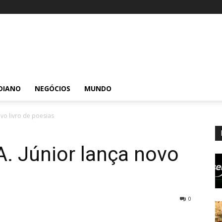
DIANO
NEGÓCIOS
MUNDO
ovo livro de poesias
A. Júnior lança novo
0