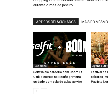
Shopping Costa Dourada recebe Casa do Terro
durante o mês de janeiro
ARTIGOS RELACIONADOS
MAIS DO MESMO
Cotidiano
Agenda Cult
Selfit inicia parceria com Boom Fit
Festival de
Club e estreia no Recife primeira
sabores, m
unidade com sala de aulas ao vivo
Paulista No