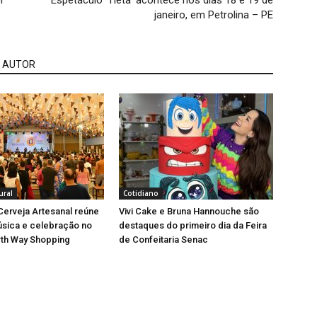
r
Espetáculo ‘Tieta’ acontece nos dias 18 e 19 de
janeiro, em Petrolina – PE
 AUTOR
ural
Cotidiano
 Cerveja Artesanal reúne
Vivi Cake e Bruna Hannouche são
úsica e celebração no
destaques do primeiro dia da Feira
rth Way Shopping
de Confeitaria Senac