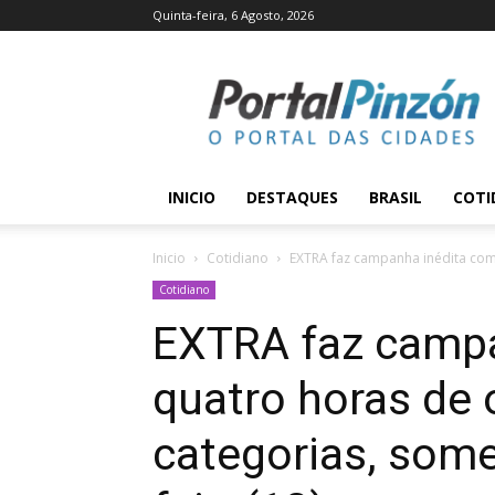
Quinta-feira, 6 Agosto, 2026
Portal
Pinzón
INICIO
DESTAQUES
BRASIL
COTI
Inicio
Cotidiano
EXTRA faz campanha inédita com 
Cotidiano
EXTRA faz campa
quatro horas de 
categorias, some