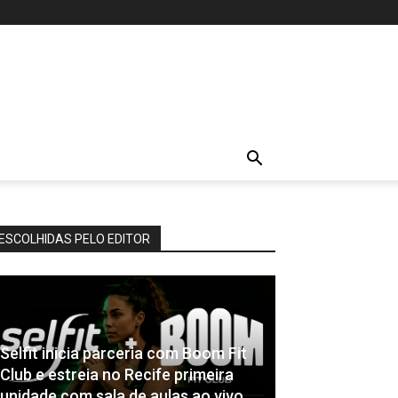
ESCOLHIDAS PELO EDITOR
Selfit inicia parceria com Boom Fit
Club e estreia no Recife primeira
unidade com sala de aulas ao vivo