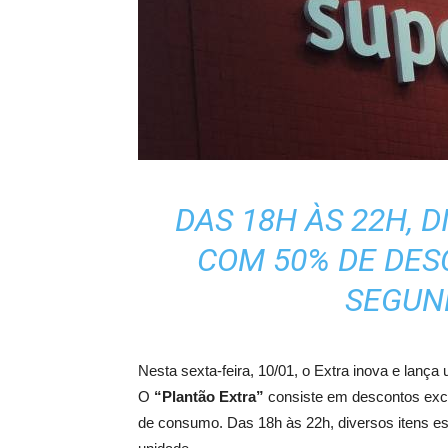
DAS 18H ÀS 22H, 
COM 50% DE DE
SEGUN
Nesta sexta-feira, 10/01, o Extra inova e lanç
O
“Plantão Extra”
consiste em descontos excl
de consumo. Das 18h às 22h, diversos itens 