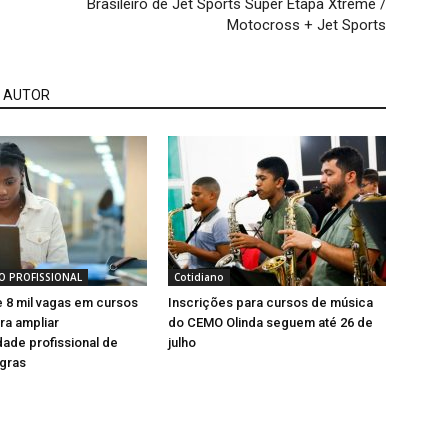
Brasileiro de Jet Sports Super Etapa Xtreme /
Motocross + Jet Sports
 AUTOR
O PROFISSIONAL
Cotidiano
 8 mil vagas em cursos
Inscrições para cursos de música
ra ampliar
do CEMO Olinda seguem até 26 de
dade profissional de
julho
gras