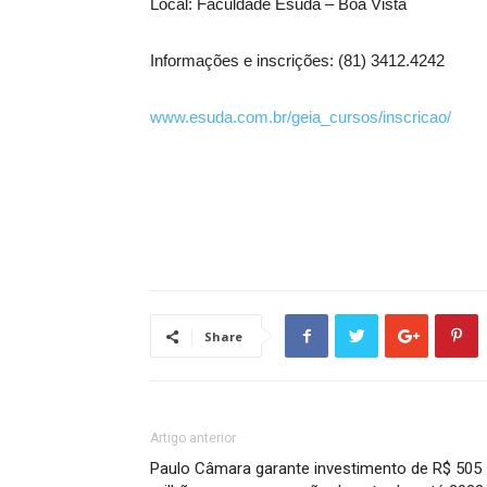
Local: Faculdade Esuda – Boa Vista
Informações e inscrições: (81) 3412.4242
www.esuda.com.br/geia_cursos/inscricao/
Share
Artigo anterior
Paulo Câmara garante investimento de R$ 505