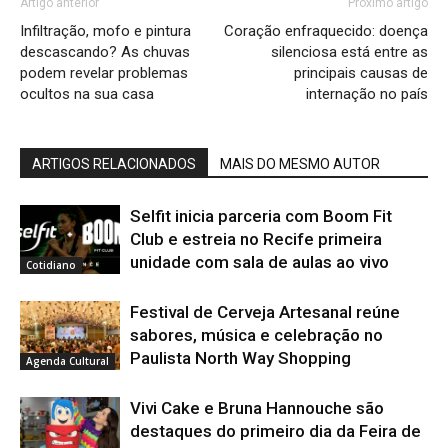
Artigo anterior
Próximo artigo
Infiltração, mofo e pintura
Coração enfraquecido: doença
descascando? As chuvas
silenciosa está entre as
podem revelar problemas
principais causas de
ocultos na sua casa
internação no país
ARTIGOS RELACIONADOS
MAIS DO MESMO AUTOR
Selfit inicia parceria com Boom Fit
Club e estreia no Recife primeira
unidade com sala de aulas ao vivo
Cotidiano
Festival de Cerveja Artesanal reúne
sabores, música e celebração no
Paulista North Way Shopping
Agenda Cultural
Vivi Cake e Bruna Hannouche são
destaques do primeiro dia da Feira de