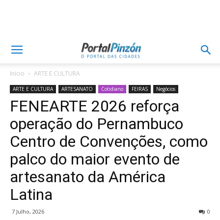
Inicio
ARTE E CULTURA
ARTE E CULTURA
ARTESANATO
Cotidiano
FEIRAS
Negócios
FENEARTE 2026 reforça
operação do Pernambuco
Centro de Convenções, como
palco do maior evento de
artesanato da América
Latina
7 Julho, 2026
0