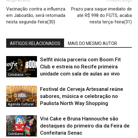
Artigo anterior
Próximo artigo
Vacinação contra a influenza
Prazo para saque imediato de
em Jaboatão, será retomada
até R$ 998 do FGTS, acaba
nesta segunda-feira(30)
nesta terça-feira(31)
ARTIGOS RELACIONADOS
MAIS DO MESMO AUTOR
Selfit inicia parceria com Boom Fit
Club e estreia no Recife primeira
unidade com sala de aulas ao vivo
Cotidiano
Festival de Cerveja Artesanal reúne
sabores, música e celebração no
Paulista North Way Shopping
Agenda Cultural
Vivi Cake e Bruna Hannouche são
destaques do primeiro dia da Feira de
Confeitaria Senac
Cotidiano