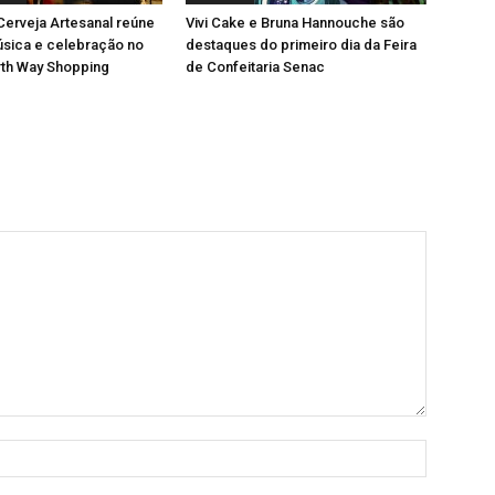
 Cerveja Artesanal reúne
Vivi Cake e Bruna Hannouche são
úsica e celebração no
destaques do primeiro dia da Feira
rth Way Shopping
de Confeitaria Senac