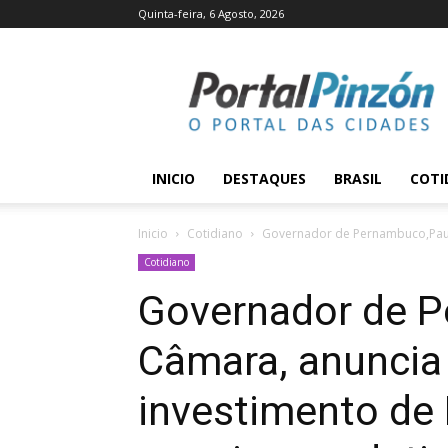
Quinta-feira, 6 Agosto, 2026
Portal
Pinzón
INICIO
DESTAQUES
BRASIL
COTI
Inicio
Cotidiano
Governador de Pernambuco,Paulo 
Cotidiano
Governador de 
Câmara, anuncia 
investimento de