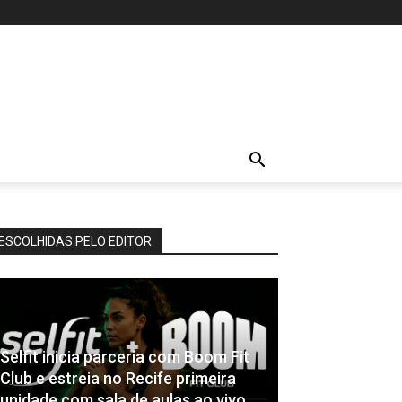
ESCOLHIDAS PELO EDITOR
Selfit inicia parceria com Boom Fit
Club e estreia no Recife primeira
unidade com sala de aulas ao vivo