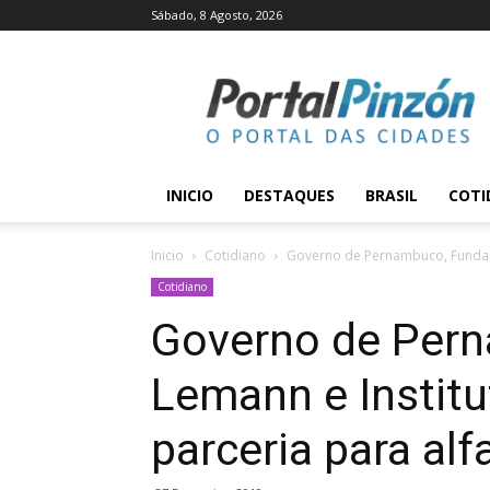
Sábado, 8 Agosto, 2026
Portal
Pinzón
INICIO
DESTAQUES
BRASIL
COTI
Inicio
Cotidiano
Governo de Pernambuco, Fundação
Cotidiano
Governo de Per
Lemann e Institu
parceria para al