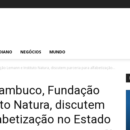
DIANO
NEGÓCIOS
MUNDO
 Lemann e Instituto Natura, discutem parceria para alfabetização...
nambuco, Fundação
to Natura, discutem
fabetização no Estado