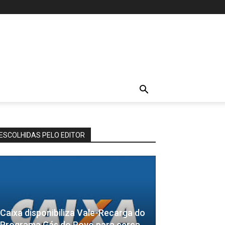
ESCOLHIDAS PELO EDITOR
Caixa disponibiliza Vale-Recarga do
Programa Gás do Povo para cerca