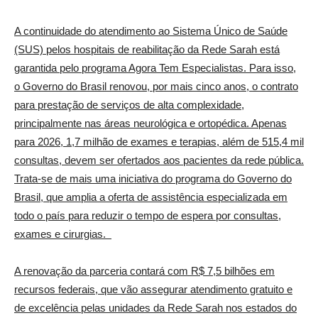
A continuidade do atendimento ao Sistema Único de Saúde
(SUS) pelos hospitais de reabilitação da Rede Sarah está
garantida pelo programa Agora Tem Especialistas. Para isso,
o Governo do Brasil renovou, por mais cinco anos, o contrato
para prestação de serviços de alta complexidade,
principalmente nas áreas neurológica e ortopédica. Apenas
para 2026, 1,7 milhão de exames e terapias, além de 515,4 mil
consultas, devem ser ofertados aos pacientes da rede pública.
Trata-se de mais uma iniciativa do programa do Governo do
Brasil, que amplia a oferta de assistência especializada em
todo o país para reduzir o tempo de espera por consultas,
exames e cirurgias.
A renovação da parceria contará com R$ 7,5 bilhões em
recursos federais, que vão assegurar atendimento gratuito e
de excelência pelas unidades da Rede Sarah nos estados do