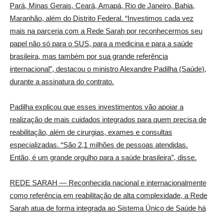
Pará, Minas Gerais, Ceará, Amapá, Rio de Janeiro, Bahia,
Maranhão, além do Distrito Federal. “Investimos cada vez
mais na parceria com a Rede Sarah por reconhecermos seu
papel não só para o SUS, para a medicina e para a saúde
brasileira, mas também por sua grande referência
internacional”, destacou o ministro Alexandre Padilha (Saúde),
durante a assinatura do contrato.
Padilha explicou que esses investimentos vão apoiar a
realização de mais cuidados integrados para quem precisa de
reabilitação, além de cirurgias, exames e consultas
especializadas. “São 2,1 milhões de pessoas atendidas.
Então, é um grande orgulho para a saúde brasileira”, disse.
REDE SARAH
— Reconhecida nacional e internacionalmente
como referência em reabilitação de alta complexidade, a Rede
Sarah atua de forma integrada ao Sistema Único de Saúde há