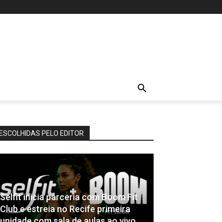
ESCOLHIDAS PELO EDITOR
Selfit inicia parceria com Boom Fit
Club e estreia no Recife primeira
unidade com sala de aulas ao vivo