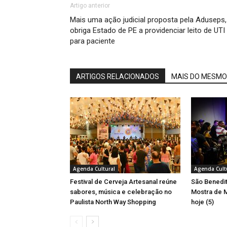
Artigo anterior
Mais uma ação judicial proposta pela Aduseps,
obriga Estado de PE a providenciar leito de UTI
para paciente
ARTIGOS RELACIONADOS
MAIS DO MESMO
Agenda Cultural
Agenda Cult
Festival de Cerveja Artesanal reúne
São Benedit
sabores, música e celebração no
Mostra de M
Paulista North Way Shopping
hoje (5)