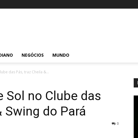
DIANO
NEGÓCIOS
MUNDO
be das Pás, traz Cheila &...
 Sol no Clube das
 & Swing do Pará
0