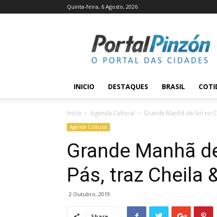
Quinta-feira, 6 Agosto, 2026
Portal
Pinzón
INICIO
DESTAQUES
BRASIL
COTI
Inicio
Agenda Cultural
Grande Manhã de Sol no Clu
Agenda Cultural
Grande Manhã de
Pás, traz Cheila
2 Outubro, 2019
Share